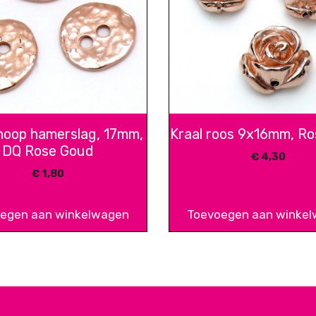
knoop hamerslag, 17mm,
Kraal roos 9x16mm, R
DQ Rose Goud
€
4,30
€
1,80
egen aan winkelwagen
Toevoegen aan winke