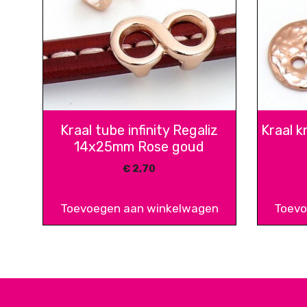
Kraal tube infinity Regaliz
Kraal 
14x25mm Rose goud
€
2,70
Toevoegen aan winkelwagen
Toevo