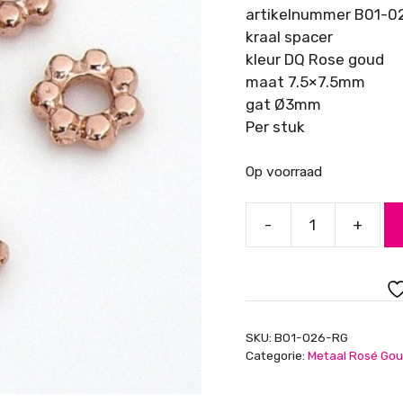
artikelnummer B01-0
kraal spacer
kleur DQ Rose goud
maat 7.5×7.5mm
gat Ø3mm
Per stuk
Op voorraad
-
+
Kraal
spacer
7.5x7.5mm,
Rose
goud
SKU:
B01-026-RG
aantal
Categorie:
Metaal Rosé Go