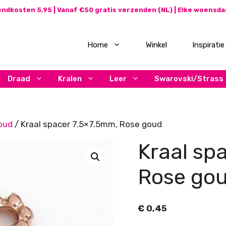
ndkosten 5,95 | Vanaf €50 gratis verzenden (NL) | Elke woensd
Home
Winkel
Inspiratie
Draad
Kralen
Leer
Swarovski/Strass
oud
/ Kraal spacer 7.5×7.5mm, Rose goud
Kraal sp
Rose go
€
0,45