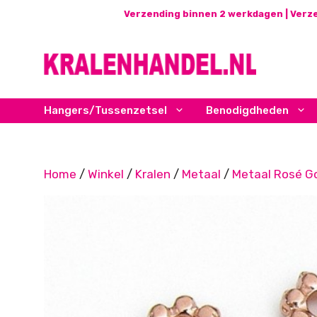
Ga
Verzending binnen 2 werkdagen | Verze
naar
de
inhoud
Hangers/Tussenzetsel
Benodigdheden
Home
/
Winkel
/
Kralen
/
Metaal
/
Metaal Rosé G