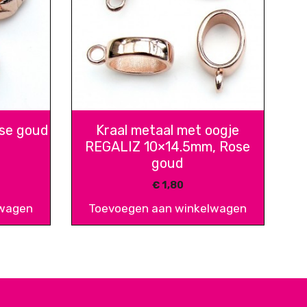
ose goud
Kraal metaal met oogje
REGALIZ 10×14.5mm, Rose
goud
€
1,80
lwagen
Toevoegen aan winkelwagen