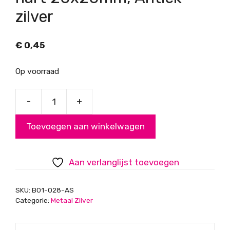
zilver
€
0,45
Op voorraad
-
+
kraal
sierlijk
Toevoegen aan winkelwagen
opengewerkt
hart
20x20mm,
Aan verlanglijst toevoegen
Antiek
zilver
SKU:
B01-028-AS
aantal
Categorie:
Metaal Zilver