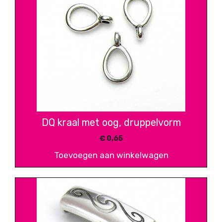
DQ kraal met oog, druppelvorm
€
0,65
Toevoegen aan winkelwagen