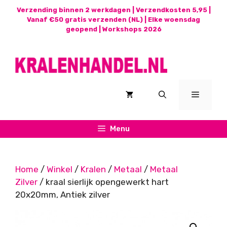
Ga
Verzending binnen 2 werkdagen | Verzendkosten 5,95 |
naar
Vanaf €50 gratis verzenden (NL) | Elke woensdag
geopend |
Workshops 2026
de
inhoud
Menu
Menu
Home
/
Winkel
/
Kralen
/
Metaal
/
Metaal
Zilver
/ kraal sierlijk opengewerkt hart
20x20mm, Antiek zilver