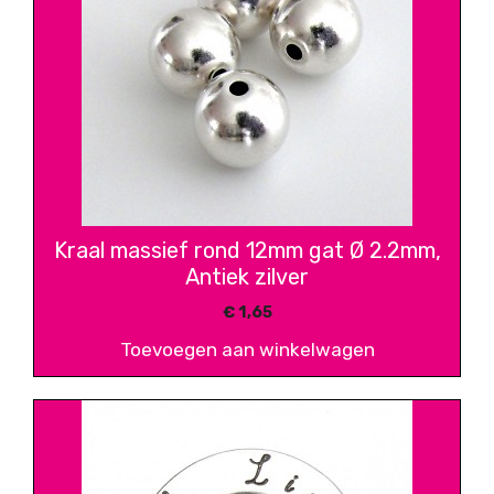
Kraal massief rond 12mm gat Ø 2.2mm,
Antiek zilver
€
1,65
Toevoegen aan winkelwagen