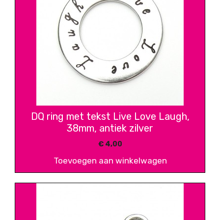
DQ ring met tekst Live Love Laugh,
38mm, antiek zilver
€
4,00
Toevoegen aan winkelwagen