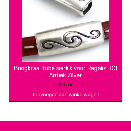
Boogkraal tube sierlijk voor Regaliz, DQ
Antiek Zilver
€
4,75
Toevoegen aan winkelwagen