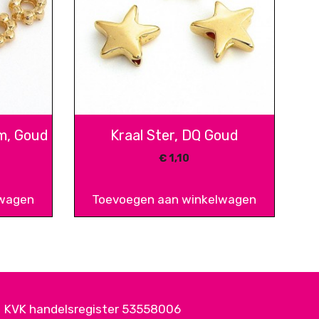
m, Goud
Kraal Ster, DQ Goud
€
1,10
lwagen
Toevoegen aan winkelwagen
KVK handelsregister 53558006