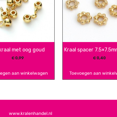
kraal met oog goud
Kraal spacer 7.5×7.5m
€
0,99
€
0,40
egen aan winkelwagen
Toevoegen aan winke
www.kralenhandel.nl