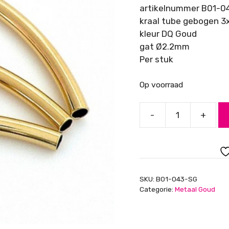
artikelnummer B01-0
kraal tube gebogen 
kleur DQ Goud
gat Ø2.2mm
Per stuk
Op voorraad
-
+
Kraal
tube
gebogen
3x35mm,
Goud
SKU:
B01-043-SG
aantal
Categorie:
Metaal Goud