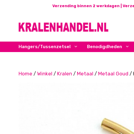
Ga
Verzending binnen 2 werkdagen | Verze
naar
de
inhoud
Hangers/Tussenzetsel
Benodigdheden
Home
/
Winkel
/
Kralen
/
Metaal
/
Metaal Goud
/ 