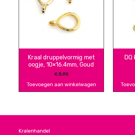
Kraal druppelvormig met
DQ 
oogje, 10×16.4mm, Goud
€
0,90
Toevoegen aan winkelwagen
Toevo
Kralenhandel