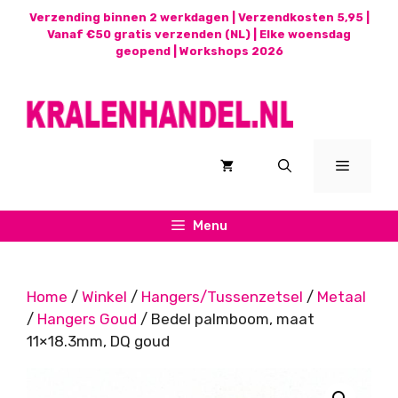
Ga
Verzending binnen 2 werkdagen | Verzendkosten 5,95 |
naar
Vanaf €50 gratis verzenden (NL) | Elke woensdag
geopend |
Workshops 2026
de
inhoud
Menu
Menu
Home
/
Winkel
/
Hangers/Tussenzetsel
/
Metaal
/
Hangers Goud
/ Bedel palmboom, maat
11×18.3mm, DQ goud