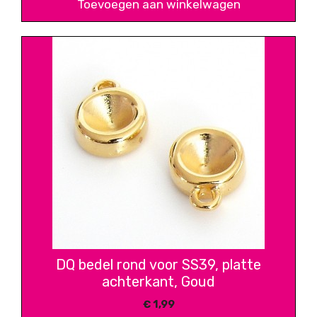
Toevoegen aan winkelwagen
DQ bedel rond voor SS39, platte
achterkant, Goud
€
1,99