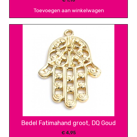
€
1,10
Toevoegen aan winkelwagen
Bedel Fatimahand groot, DQ Goud
€
4,95