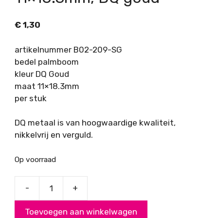
€
1,30
artikelnummer B02-209-SG
bedel palmboom
kleur DQ Goud
maat 11×18.3mm
per stuk
DQ metaal is van hoogwaardige kwaliteit,
nikkelvrij en verguld.
Op voorraad
-
+
Bedel
palmboom,
Toevoegen aan winkelwagen
maat