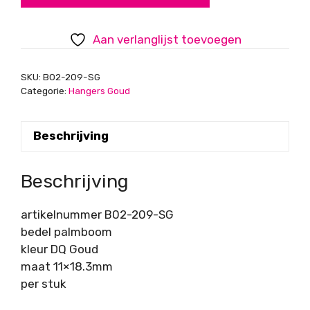
11x18.3mm,
DQ
Aan verlanglijst toevoegen
goud
aantal
SKU:
B02-209-SG
Categorie:
Hangers Goud
Beschrijving
Beschrijving
artikelnummer B02-209-SG
bedel palmboom
kleur DQ Goud
maat 11×18.3mm
per stuk