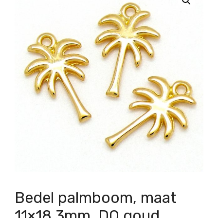
Bedel palmboom, maat
11×18.3mm, DQ goud