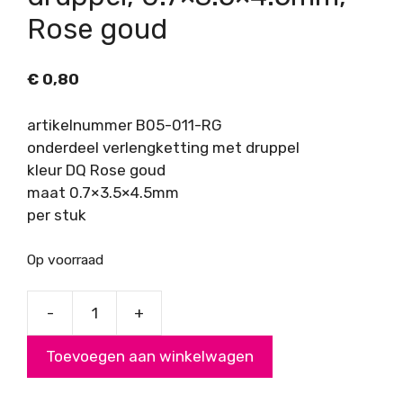
Rose goud
€
0,80
artikelnummer B05-011-RG
onderdeel verlengketting met druppel
kleur DQ Rose goud
maat 0.7×3.5×4.5mm
per stuk
Op voorraad
-
+
Verlengketting
met
Toevoegen aan winkelwagen
druppel,
0.7x3.5x4.5mm,