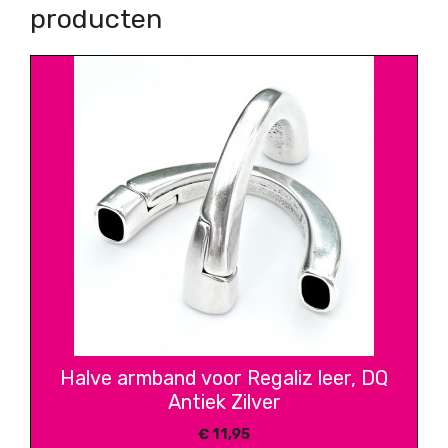
producten
Halve armband voor Regaliz leer, DQ
Antiek Zilver
€
11,95