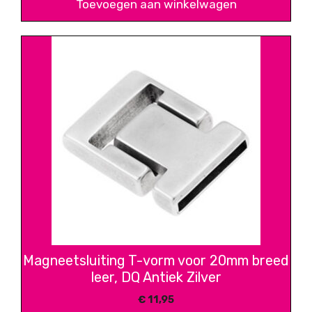
Toevoegen aan winkelwagen
Magneetsluiting T-vorm voor 20mm breed
leer, DQ Antiek Zilver
€
11,95