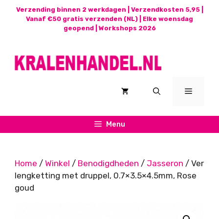
Ga
Verzending binnen 2 werkdagen | Verzendkosten 5,95 |
naar
Vanaf €50 gratis verzenden (NL) | Elke woensdag
geopend |
Workshops 2026
de
inhoud
Menu
Menu
Home
/
Winkel
/
Benodigdheden
/
Jasseron
/ Ver
lengketting met druppel, 0.7×3.5×4.5mm, Rose
goud