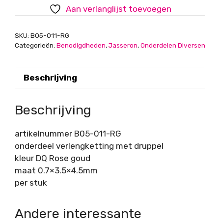
Rose
Aan verlanglijst toevoegen
goud
aantal
SKU:
B05-011-RG
Categorieën:
Benodigdheden
,
Jasseron
,
Onderdelen Diversen
Beschrijving
Beschrijving
artikelnummer B05-011-RG
onderdeel verlengketting met druppel
kleur DQ Rose goud
maat 0.7×3.5×4.5mm
per stuk
Andere interessante