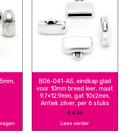
.5mm,
B06-041-AS, eindkap glad
voor 10mm breed leer, maat
9.7×12.9mm, gat 10x2mm,
Antiek zilver, per 6 stuks
€
4,40
lwagen
Lees verder