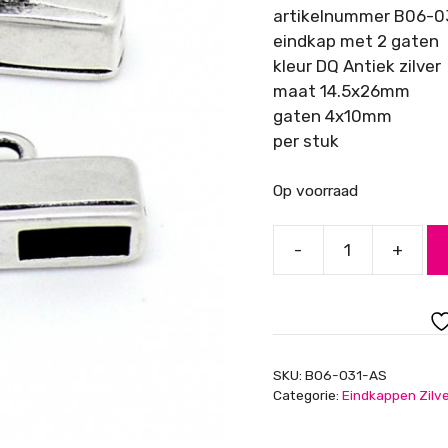
artikelnummer B06-0
eindkap met 2 gaten
kleur DQ Antiek zilver
maat 14.5x26mm
gaten 4x10mm
per stuk
Op voorraad
-
+
Eindkap
met
2
gaten,
gaten 4x10mm,
SKU:
B06-031-AS
Antiek
Categorie:
Eindkappen Zilv
zilver
aantal