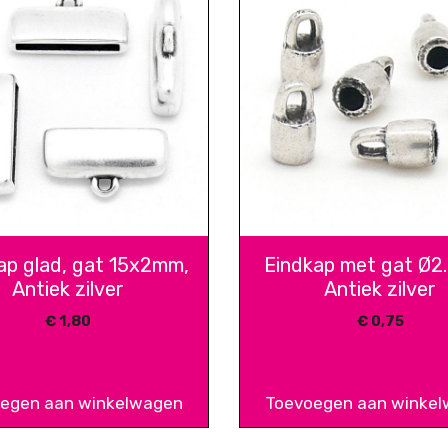
ap glad, gat 15x2mm,
Eindkap met gat Ø2
Antiek zilver
Antiek zilver
€
1,80
€
0,75
egen aan winkelwagen
Toevoegen aan winke