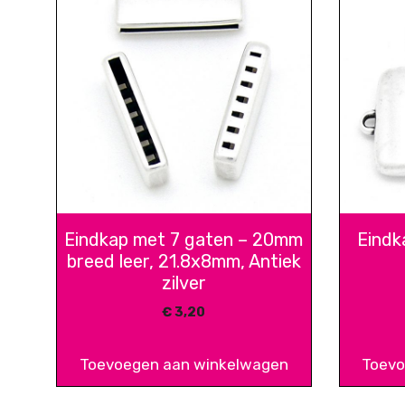
Eindkap met 7 gaten – 20mm
Eindk
breed leer, 21.8x8mm, Antiek
zilver
€
3,20
Toevoegen aan winkelwagen
Toevo