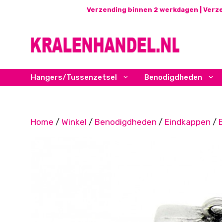
Ga
Verzending binnen 2 werkdagen | Verze
naar
de
inhoud
Hangers/Tussenzetsel
Benodigdheden
Home
/
Winkel
/
Benodigdheden
/
Eindkappen
/