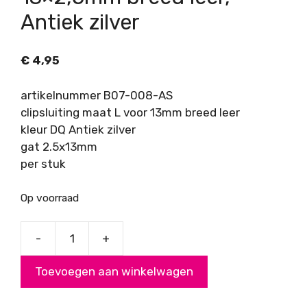
Antiek zilver
€
4,95
artikelnummer B07-008-AS
clipsluiting maat L voor 13mm breed leer
kleur DQ Antiek zilver
gat 2.5x13mm
per stuk
Op voorraad
-
+
Clipsluiting
L
Toevoegen aan winkelwagen
voor
13x2,5mm