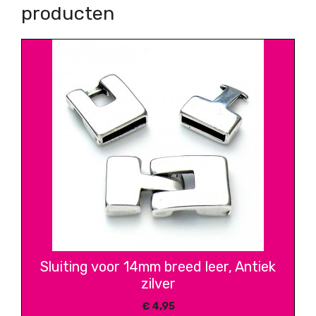
producten
Sluiting voor 14mm breed leer, Antiek
zilver
€
4,95