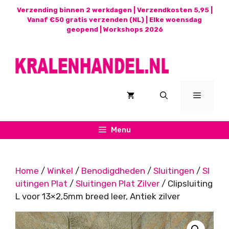
Ga
Verzending binnen 2 werkdagen | Verzendkosten 5,95 |
naar
Vanaf €50 gratis verzenden (NL) | Elke woensdag
geopend |
Workshops 2026
de
inhoud
Menu
Menu
Home
/
Winkel
/
Benodigdheden
/
Sluitingen
/
Sl
uitingen Plat
/
Sluitingen Plat Zilver
/ Clipsluiting
L voor 13×2,5mm breed leer, Antiek zilver