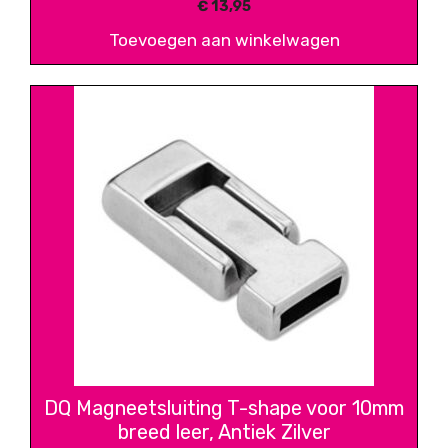
€
13,95
Toevoegen aan winkelwagen
DQ Magneetsluiting T-shape voor 10mm
breed leer, Antiek Zilver