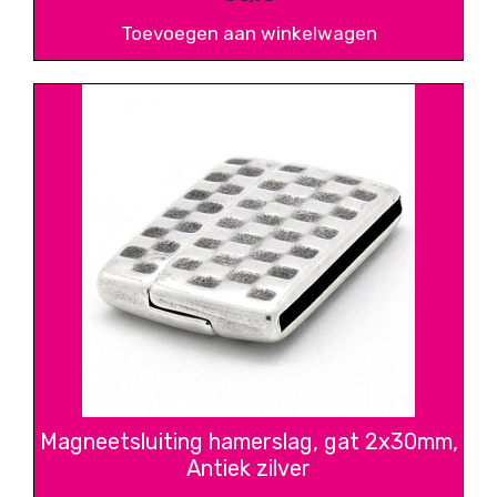
Toevoegen aan winkelwagen
Magneetsluiting hamerslag, gat 2x30mm,
Antiek zilver