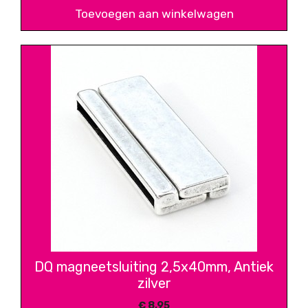
Toevoegen aan winkelwagen
DQ magneetsluiting 2,5x40mm, Antiek
zilver
€
8,95