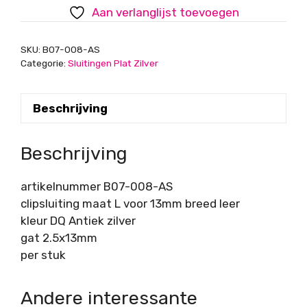
breed
Aan verlanglijst toevoegen
leer,
Antiek
SKU:
B07-008-AS
zilver
Categorie:
Sluitingen Plat Zilver
aantal
Beschrijving
Beschrijving
artikelnummer B07-008-AS
clipsluiting maat L voor 13mm breed leer
kleur DQ Antiek zilver
gat 2.5x13mm
per stuk
Andere interessante