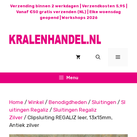
Ga
Verzending binnen 2 werkdagen | Verzendkosten 5,95 |
naar
Vanaf €50 gratis verzenden (NL) | Elke woensdag
geopend |
Workshops 2026
de
inhoud
Menu
Menu
Home
/
Winkel
/
Benodigdheden
/
Sluitingen
/
Sl
uitingen Regaliz
/
Sluitingen Regaliz
Zilver
/ Clipsluiting REGALIZ leer, 13x15mm,
Antiek zilver