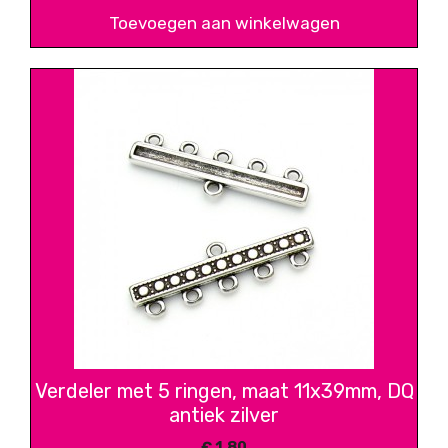
Toevoegen aan winkelwagen
Verdeler met 5 ringen, maat 11x39mm, DQ
antiek zilver
€
1,80