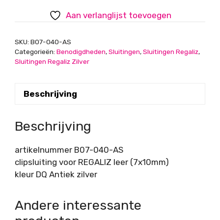
Antiek
Aan verlanglijst toevoegen
zilver
aantal
SKU:
B07-040-AS
Categorieën:
Benodigdheden
,
Sluitingen
,
Sluitingen Regaliz
,
Sluitingen Regaliz Zilver
Beschrijving
Beschrijving
artikelnummer B07-040-AS
clipsluiting voor REGALIZ leer (7x10mm)
kleur DQ Antiek zilver
Andere interessante