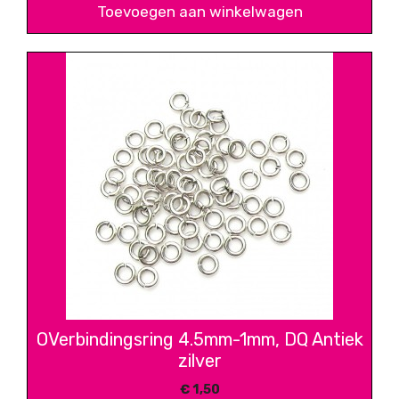
Toevoegen aan winkelwagen
OVerbindingsring 4.5mm-1mm, DQ Antiek
zilver
€
1,50