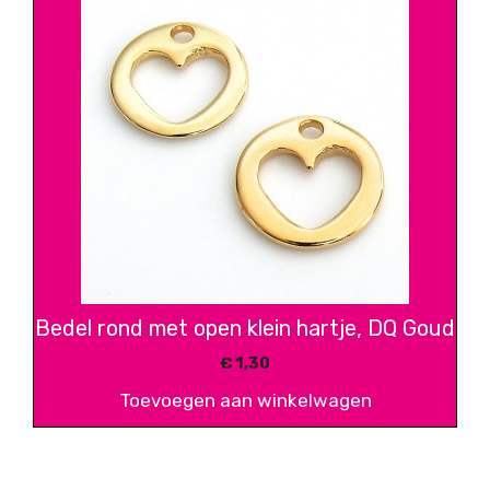
Bedel rond met open klein hartje, DQ Goud
€
1,30
Toevoegen aan winkelwagen