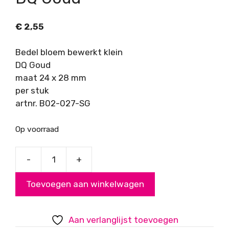
€
2,55
Bedel bloem bewerkt klein
DQ Goud
maat 24 x 28 mm
per stuk
artnr. B02-027-SG
Op voorraad
-
+
Bedel
bloem
Toevoegen aan winkelwagen
bewerkt
klein,
DQ
Aan verlanglijst toevoegen
Goud