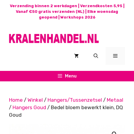
Ga
Verzending binnen 2 werkdagen | Verzendkosten 5,95 |
naar
Vanaf €50 gratis verzenden (NL) | Elke woensdag
geopend |
Workshops 2026
de
inhoud
Menu
Menu
Home
/
Winkel
/
Hangers/Tussenzetsel
/
Metaal
/
Hangers Goud
/ Bedel bloem bewerkt klein, DQ
Goud