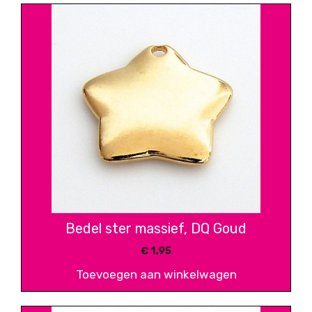
Bedel ster massief, DQ Goud
€
1,95
Toevoegen aan winkelwagen