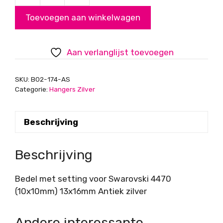
met
Toevoegen aan winkelwagen
setting
voor
Swarovski
Aan verlanglijst toevoegen
4470
(10x10mm)
SKU:
B02-174-AS
13x16mm
Categorie:
Hangers Zilver
Antiek
zilver
Beschrijving
aantal
Beschrijving
Bedel met setting voor Swarovski 4470
(10x10mm) 13x16mm Antiek zilver
Andere interessante