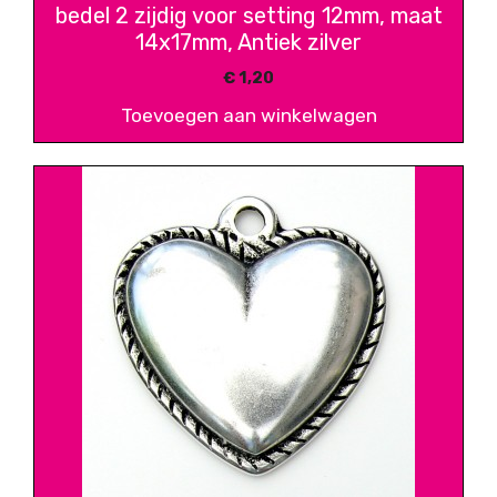
bedel 2 zijdig voor setting 12mm, maat
14x17mm, Antiek zilver
€
1,20
Toevoegen aan winkelwagen