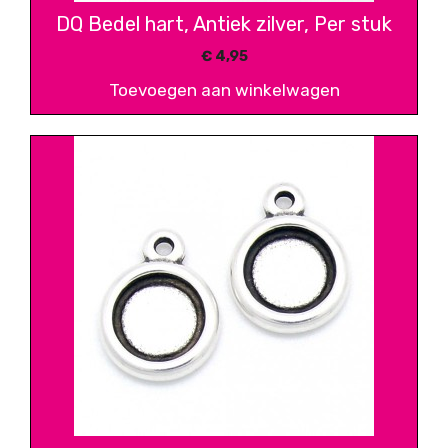
DQ Bedel hart, Antiek zilver, Per stuk
€
4,95
Toevoegen aan winkelwagen