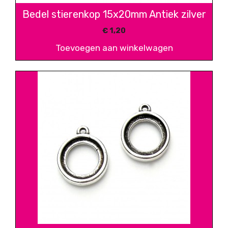
Bedel stierenkop 15x20mm Antiek zilver
€
1,20
Toevoegen aan winkelwagen