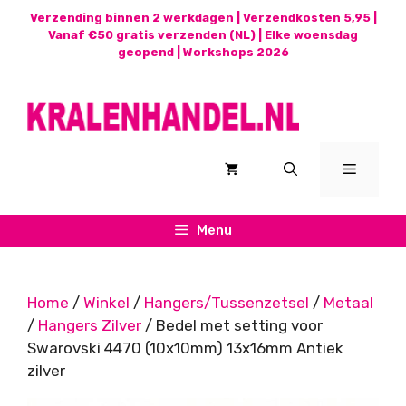
Ga
Verzending binnen 2 werkdagen | Verzendkosten 5,95 |
naar
Vanaf €50 gratis verzenden (NL) | Elke woensdag
geopend |
Workshops 2026
de
inhoud
Menu
Menu
Home
/
Winkel
/
Hangers/Tussenzetsel
/
Metaal
/
Hangers Zilver
/ Bedel met setting voor
Swarovski 4470 (10x10mm) 13x16mm Antiek
zilver