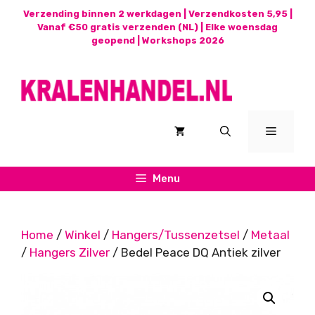
Ga
Verzending binnen 2 werkdagen | Verzendkosten 5,95 |
naar
Vanaf €50 gratis verzenden (NL) | Elke woensdag
geopend |
Workshops 2026
de
inhoud
Menu
Menu
Home
/
Winkel
/
Hangers/Tussenzetsel
/
Metaal
/
Hangers Zilver
/ Bedel Peace DQ Antiek zilver