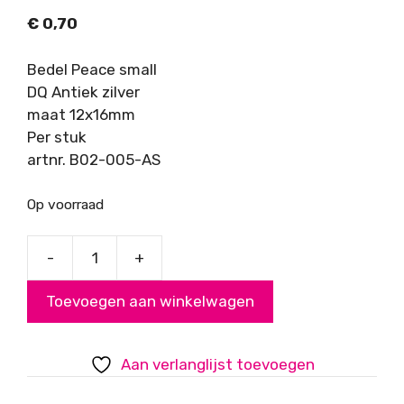
€
0,70
Bedel Peace small
DQ Antiek zilver
maat 12x16mm
Per stuk
artnr. B02-005-AS
Op voorraad
-
+
Bedel
Peace
Toevoegen aan winkelwagen
DQ
Antiek
zilver
Aan verlanglijst toevoegen
aantal