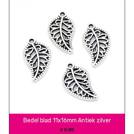
Bedel blad 11x16mm Antiek zilver
€
0,80