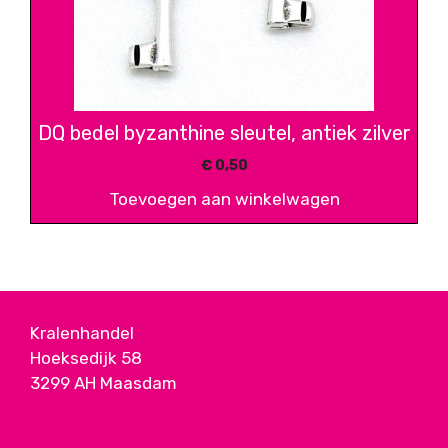
DQ bedel byzanthine sleutel, antiek zilver
€
0,50
Toevoegen aan winkelwagen
Kralenhandel
Hoeksedijk 58
3299 AH Maasdam