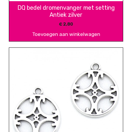
DQ bedel dromenvanger met setting
Antiek zilver
€
2,80
Toevoegen aan winkelwagen