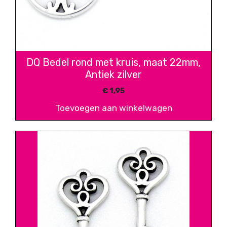
DQ Bedel rond met kruis, maat 22mm,
Antiek zilver
€
1,95
Toevoegen aan winkelwagen