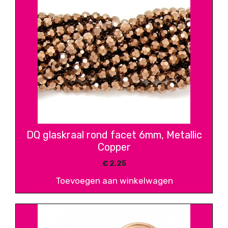
DQ glaskraal rond facet 6mm, Metallic
Copper
€
2,25
Toevoegen aan winkelwagen