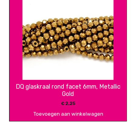
DQ glaskraal rond facet 6mm, Metallic
Gold
€
2,25
Toevoegen aan winkelwagen