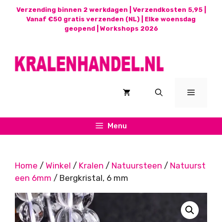
Ga
Verzending binnen 2 werkdagen | Verzendkosten 5,95 |
naar
Vanaf €50 gratis verzenden (NL) | Elke woensdag
geopend |
Workshops 2026
de
inhoud
Menu
Menu
Home
/
Winkel
/
Kralen
/
Natuursteen
/
Natuurst
een 6mm
/ Bergkristal, 6 mm