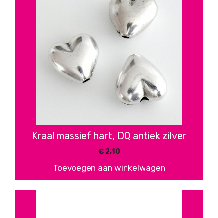
Kraal massief hart, DQ antiek zilver
€
2,10
Toevoegen aan winkelwagen