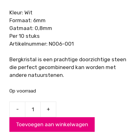
Kleur: Wit
Formaat: 6mm
Gatmaat: 0,8mm
Per 10 stuks
Artikelnummer: N006-001
Bergkristal is een prachtige doorzichtige steen
die perfect gecombineerd kan worden met
andere natuurstenen.
Op voorraad
-
+
Bergkristal,
6
Toevoegen aan winkelwagen
mm
aantal