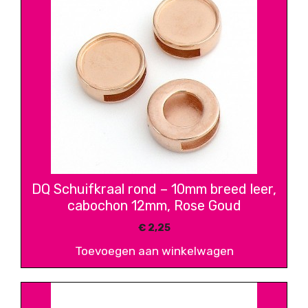
DQ Schuifkraal rond – 10mm breed leer,
cabochon 12mm, Rose Goud
€
2,25
Toevoegen aan winkelwagen