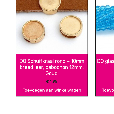
DQ Schuifkraal rond – 10mm
DQ gla
breed leer, cabochon 12mm,
Goud
€
1,95
Toevoegen aan winkelwagen
Toevo