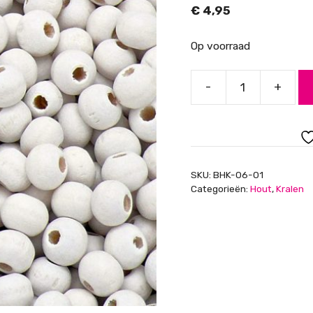
€
4,95
Op voorraad
-
+
BHK-
06-
01
houten
kraal
SKU:
BHK-06-01
6mm,
Categorieën:
Hout
,
Kralen
kleur
white,
gat
ca.
2mm,
ca.1000
stuks