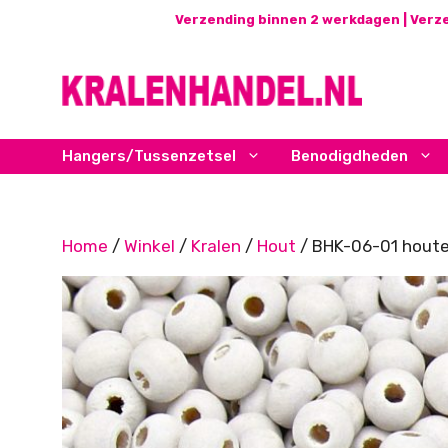
Ga
Verzending binnen 2 werkdagen | Verze
naar
de
inhoud
Hangers/Tussenzetsel
Benodigdheden
Home
/
Winkel
/
Kralen
/
Hout
/ BHK-06-01 houten