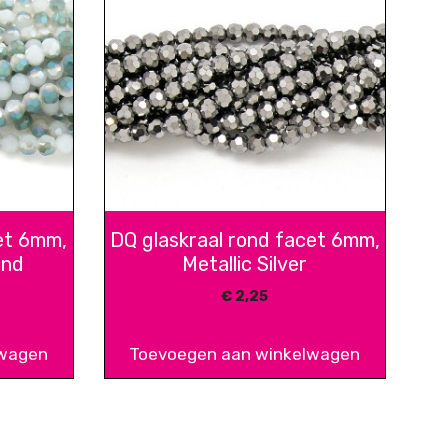
et 6mm,
DQ glaskraal rond facet 6mm,
ond
Metallic Silver
€
2,25
lwagen
Toevoegen aan winkelwagen