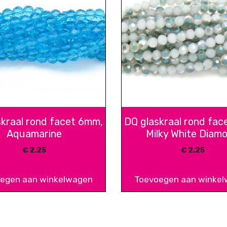
skraal rond facet 6mm,
DQ glaskraal rond fac
Aquamarine
Milky White Diam
€
2,25
€
2,25
egen aan winkelwagen
Toevoegen aan winke