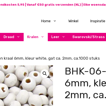
ndkosten 5,95 | Vanaf €50 gratis verzenden (NL) | Elke woensd
Home
Winkel
Inspiratie
Draad
Kralen
Leer
Swarovski/Strass
 kraal 6mm, kleur white, gat ca. 2mm, ca.1000 stuks
BHK-06-0
6mm, kle
2mm, ca.