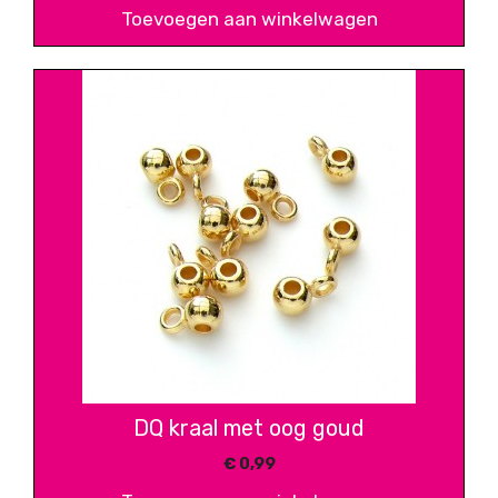
Toevoegen aan winkelwagen
DQ kraal met oog goud
€
0,99