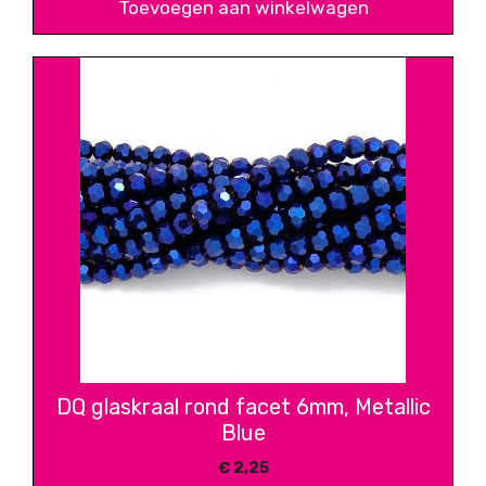
Toevoegen aan winkelwagen
DQ glaskraal rond facet 6mm, Metallic
Blue
€
2,25