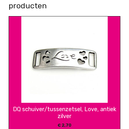
producten
DQ schuiver/tussenzetsel, Love, antiek
zilver
€
2,70