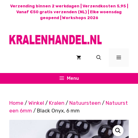
Ga
Verzending binnen 2 werkdagen | Verzendkosten 5,95 |
naar
Vanaf €50 gratis verzenden (NL) | Elke woensdag
geopend |
Workshops 2026
de
inhoud
Menu
Menu
Home
/
Winkel
/
Kralen
/
Natuursteen
/
Natuurst
een 6mm
/ Black Onyx, 6 mm