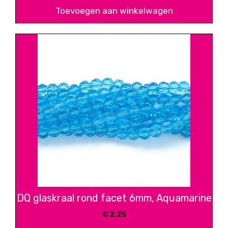
Toevoegen aan winkelwagen
DQ glaskraal rond facet 6mm, Aquamarine
€
2,25