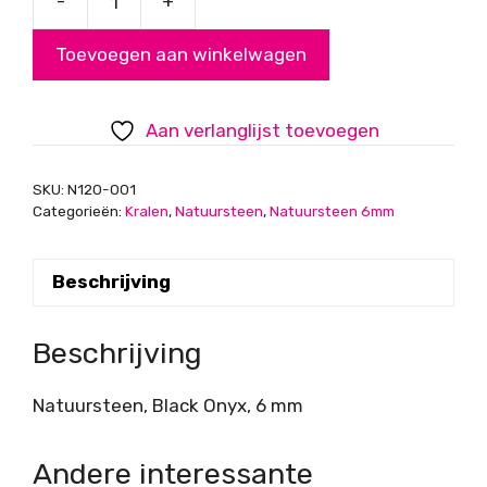
-
+
Black
Onyx,
Toevoegen aan winkelwagen
6
mm
aantal
Aan verlanglijst toevoegen
SKU:
N120-001
Categorieën:
Kralen
,
Natuursteen
,
Natuursteen 6mm
Beschrijving
Beschrijving
Natuursteen, Black Onyx, 6 mm
Andere interessante