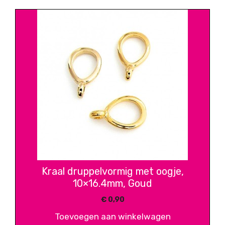
Kraal druppelvormig met oogje,
10×16.4mm, Goud
€
0,90
Toevoegen aan winkelwagen