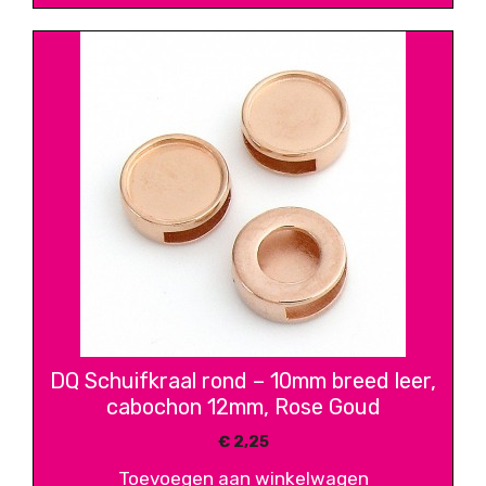
DQ Schuifkraal rond – 10mm breed leer,
cabochon 12mm, Rose Goud
€
2,25
Toevoegen aan winkelwagen