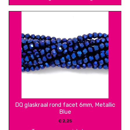
DQ glaskraal rond facet 6mm, Metallic
Blue
€
2,25