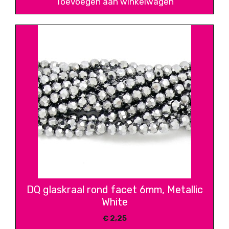
Toevoegen aan winkelwagen
DQ glaskraal rond facet 6mm, Metallic
White
€
2,25