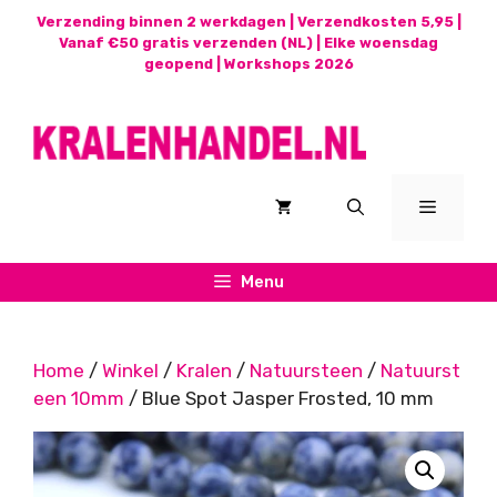
Ga
Verzending binnen 2 werkdagen | Verzendkosten 5,95 |
naar
Vanaf €50 gratis verzenden (NL) | Elke woensdag
geopend |
Workshops 2026
de
inhoud
Menu
Menu
Home
/
Winkel
/
Kralen
/
Natuursteen
/
Natuurst
een 10mm
/ Blue Spot Jasper Frosted, 10 mm