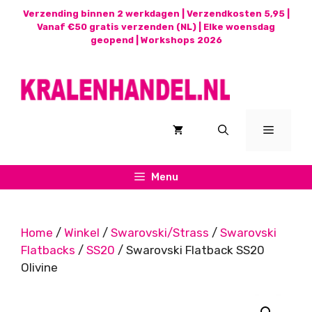
Ga
Verzending binnen 2 werkdagen | Verzendkosten 5,95 |
naar
Vanaf €50 gratis verzenden (NL) | Elke woensdag
geopend |
Workshops 2026
de
inhoud
Menu
Menu
Home
/
Winkel
/
Swarovski/Strass
/
Swarovski
Flatbacks
/
SS20
/ Swarovski Flatback SS20
Olivine