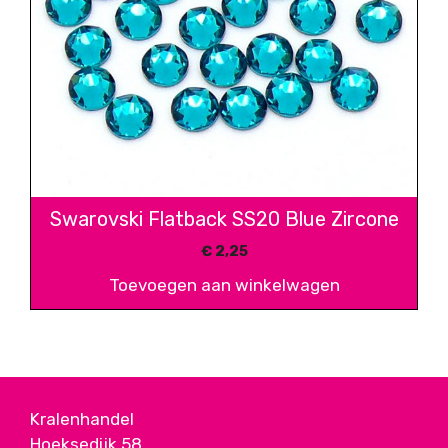
Swarovski Flatback SS20 Blue Zircone
€
2,25
Toevoegen aan winkelwagen
Kralenhandel
Hoeksedijk 58