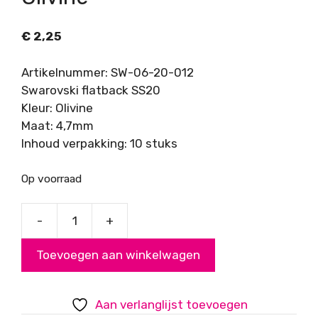
€
2,25
Artikelnummer: SW-06-20-012
Swarovski flatback SS20
Kleur: Olivine
Maat: 4,7mm
Inhoud verpakking: 10 stuks
Op voorraad
-
+
Swarovski
Flatback
Toevoegen aan winkelwagen
SS20
Olivine
aantal
Aan verlanglijst toevoegen