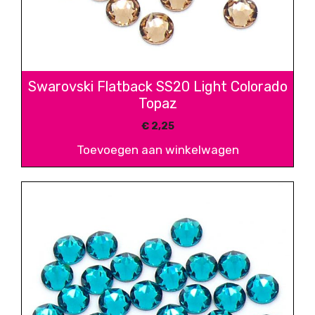
Swarovski Flatback SS20 Light Colorado
Topaz
€
2,25
Toevoegen aan winkelwagen