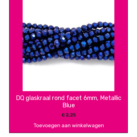
DQ glaskraal rond facet 6mm, Metallic
Blue
€
2,25
Toevoegen aan winkelwagen