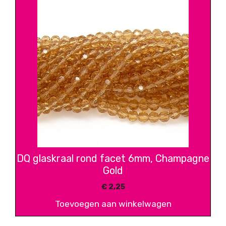
DQ glaskraal rond facet 6mm, Champagne
Gold
€
2,25
Toevoegen aan winkelwagen