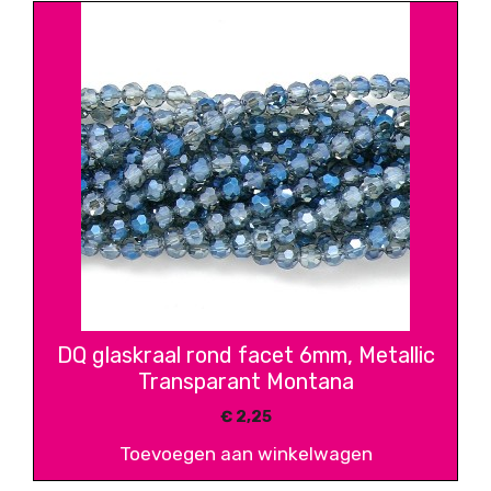
DQ glaskraal rond facet 6mm, Metallic
Transparant Montana
€
2,25
Toevoegen aan winkelwagen