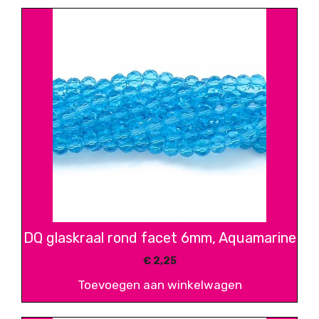
DQ glaskraal rond facet 6mm, Aquamarine
€
2,25
Toevoegen aan winkelwagen