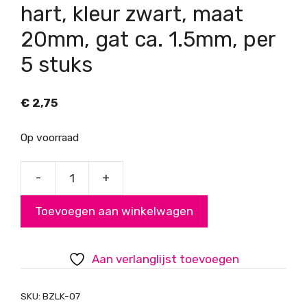
hart, kleur zwart, maat
20mm, gat ca. 1.5mm, per
5 stuks
€
2,75
Op voorraad
-
+
BZLK-
07
Toevoegen aan winkelwagen
zandlava
kraal
hart,
Aan verlanglijst toevoegen
kleur
zwart,
SKU:
BZLK-07
maat