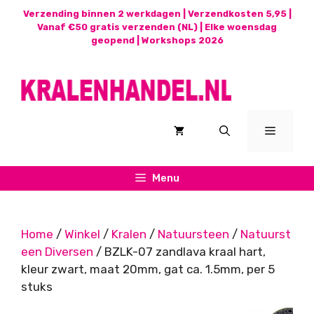
Ga
Verzending binnen 2 werkdagen | Verzendkosten 5,95 |
naar
Vanaf €50 gratis verzenden (NL) | Elke woensdag
geopend |
Workshops 2026
de
inhoud
Menu
Menu
Home
/
Winkel
/
Kralen
/
Natuursteen
/
Natuurst
een Diversen
/ BZLK-07 zandlava kraal hart,
kleur zwart, maat 20mm, gat ca. 1.5mm, per 5
stuks