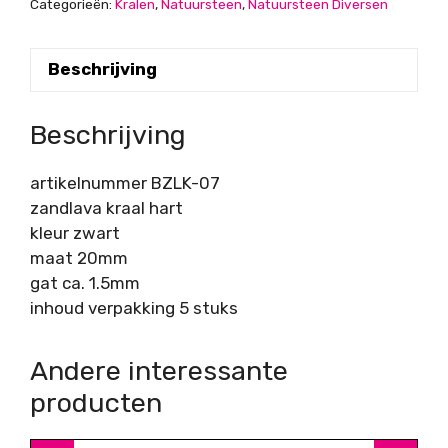
Categorieën:
Kralen
,
Natuursteen
,
Natuursteen Diversen
20mm,
gat
Beschrijving
ca.
1.5mm,
per
Beschrijving
5
stuks
artikelnummer BZLK-07
aantal
zandlava kraal hart
kleur zwart
maat 20mm
gat ca. 1.5mm
inhoud verpakking 5 stuks
Andere interessante
producten