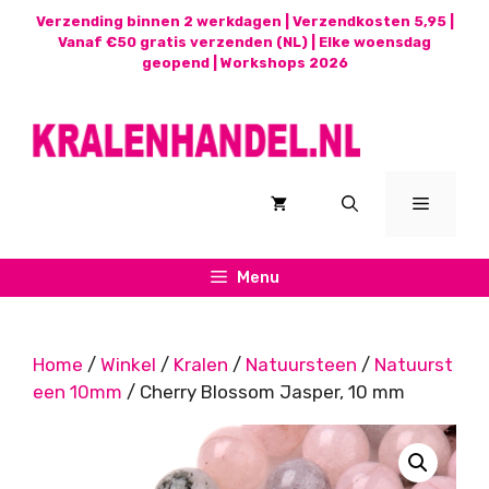
Ga
Verzending binnen 2 werkdagen | Verzendkosten 5,95 |
naar
Vanaf €50 gratis verzenden (NL) | Elke woensdag
geopend |
Workshops 2026
de
inhoud
Menu
Menu
Home
/
Winkel
/
Kralen
/
Natuursteen
/
Natuurst
een 10mm
/ Cherry Blossom Jasper, 10 mm