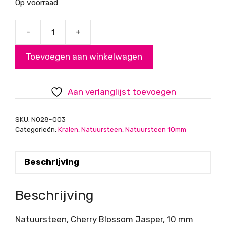
Op voorraad
-
+
Cherry
Blossom
Toevoegen aan winkelwagen
Jasper,
10
mm
Aan verlanglijst toevoegen
aantal
SKU:
N028-003
Categorieën:
Kralen
,
Natuursteen
,
Natuursteen 10mm
Beschrijving
Beschrijving
Natuursteen, Cherry Blossom Jasper, 10 mm