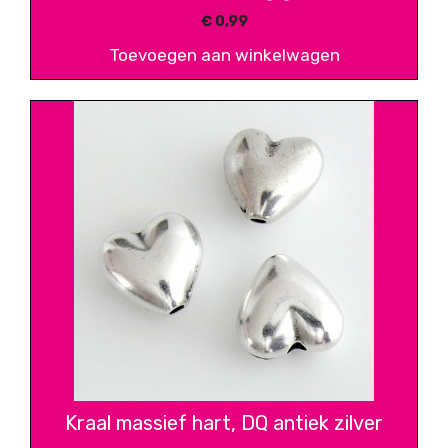
€
0,99
Toevoegen aan winkelwagen
Kraal massief hart, DQ antiek zilver