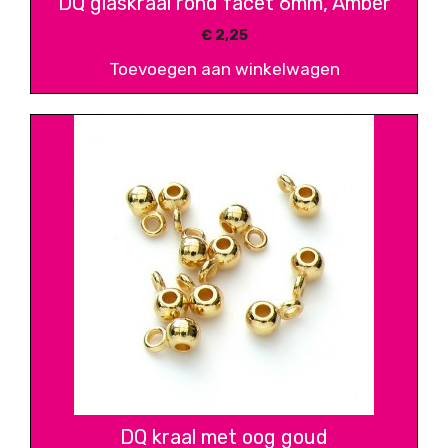
DQ glaskraal rond facet 6mm, Amber
€
2,25
Toevoegen aan winkelwagen
DQ kraal met oog goud