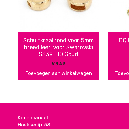
Schuifkraal rond voor 5mm
DQ 
breed leer, voor Swarovski
SS39, DQ Goud
€
4,50
Toevoegen aan winkelwagen
Toevo
Kralenhandel
Hoeksedijk 58