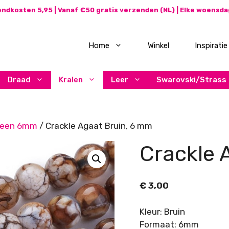
ndkosten 5,95 | Vanaf €50 gratis verzenden (NL) | Elke woensd
Home
Winkel
Inspiratie
Draad
Kralen
Leer
Swarovski/Strass
teen 6mm
/ Crackle Agaat Bruin, 6 mm
Crackle 
€
3,00
Kleur: Bruin
Formaat: 6mm