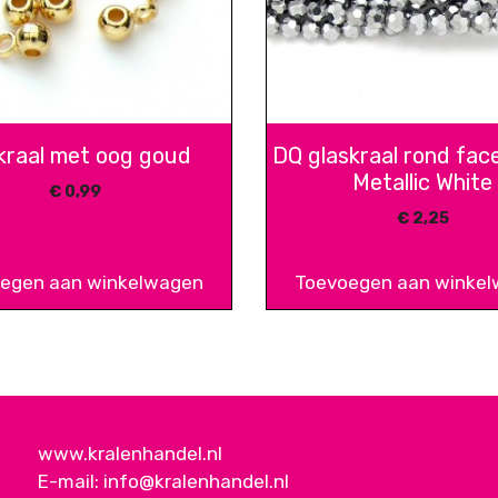
kraal met oog goud
DQ glaskraal rond fac
Metallic White
€
0,99
€
2,25
egen aan winkelwagen
Toevoegen aan winke
www.kralenhandel.nl
E-mail:
info@kralenhandel.nl