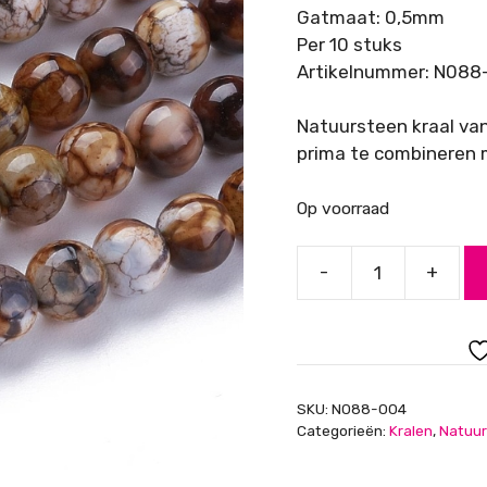
Gatmaat: 0,5mm
Per 10 stuks
Artikelnummer: N088
Natuursteen kraal van
prima te combineren m
Op voorraad
-
+
Crackle
Agaat
Bruin,
6
mm
SKU:
N088-004
aantal
Categorieën:
Kralen
,
Natuur