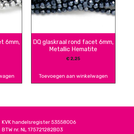
et 6mm,
DQ glaskraal rond facet 6mm,
Metallic Hematite
€
2,25
lwagen
Toevoegen aan winkelwagen
KVK handelsregister 53558006
BTW nr. NL 175721282B03