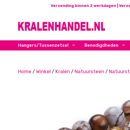
Ga
Verzending binnen 2 werkdagen | Verze
naar
de
inhoud
Hangers/Tussenzetsel
Benodigdheden
Home
/
Winkel
/
Kralen
/
Natuursteen
/
Natuurs