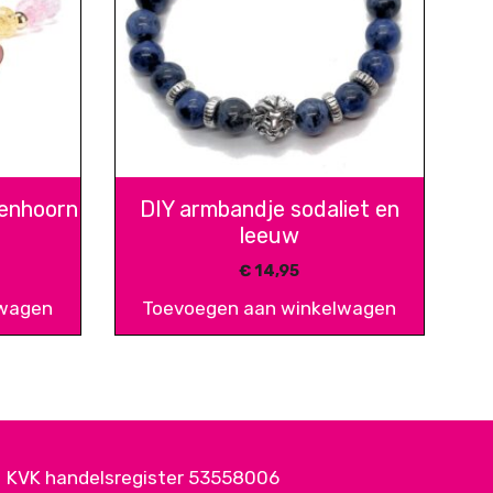
eenhoorn
DIY armbandje sodaliet en
leeuw
€
14,95
lwagen
Toevoegen aan winkelwagen
KVK handelsregister 53558006