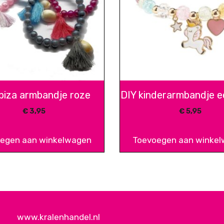
Ibiza armbandje roze
DIY kinderarmbandje 
€
3,95
€
5,95
egen aan winkelwagen
Toevoegen aan winke
www.kralenhandel.nl