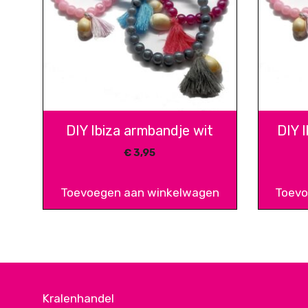
DIY Ibiza armbandje wit
DIY 
€
3,95
Toevoegen aan winkelwagen
Toevo
Kralenhandel