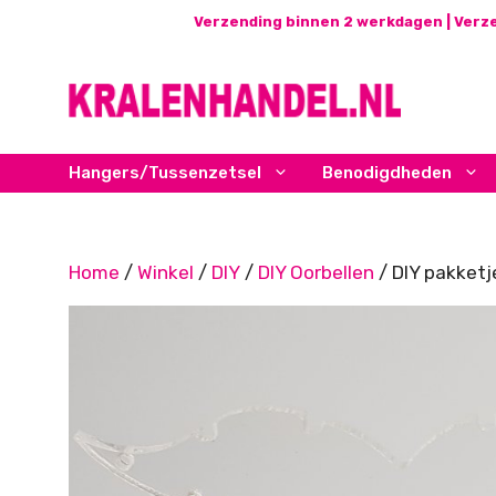
Ga
Verzending binnen 2 werkdagen | Verze
naar
de
inhoud
Hangers/Tussenzetsel
Benodigdheden
Home
/
Winkel
/
DIY
/
DIY Oorbellen
/ DIY pakketj