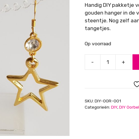
Handig DIY pakketje v
gouden hanger in de 
steentje. Nog zelf aa
tangetjes.
Op voorraad
-
+
DIY
pakketje
oorbellen
goud
ster
SKU:
DIY-OOR-001
met
Categorieën:
DIY
,
DIY Oorbe
Swarovski
aantal