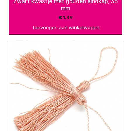
Zwart kwastje met gouden eindkap, 35
mm
€
1,49
Toevoegen aan winkelwagen