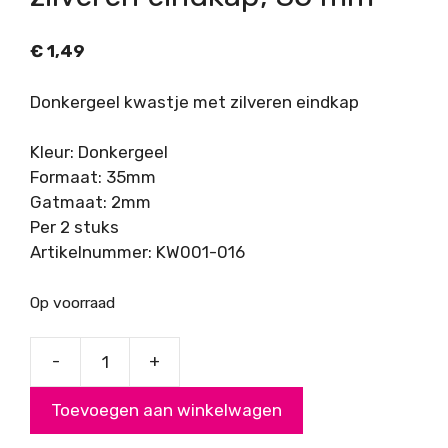
€
1,49
Donkergeel kwastje met zilveren eindkap
Kleur: Donkergeel
Formaat: 35mm
Gatmaat: 2mm
Per 2 stuks
Artikelnummer: KW001-016
Op voorraad
-
+
Donkergeel
kwastje
Toevoegen aan winkelwagen
met
zilveren