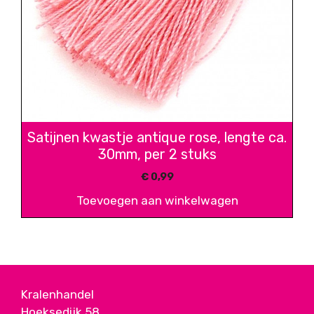
Satijnen kwastje antique rose, lengte ca.
30mm, per 2 stuks
€
0,99
Toevoegen aan winkelwagen
Kralenhandel
Hoeksedijk 58