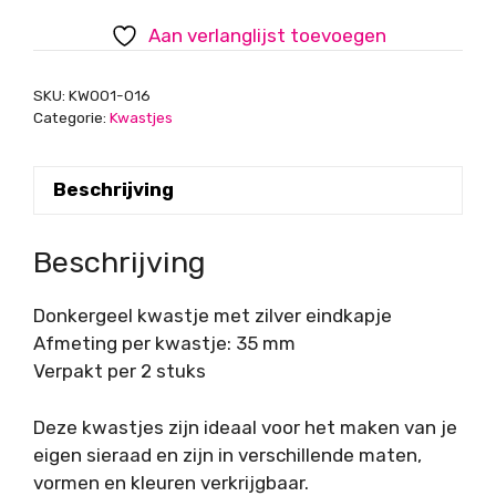
eindkap,
Aan verlanglijst toevoegen
35
mm
SKU:
KW001-016
aantal
Categorie:
Kwastjes
Beschrijving
Beschrijving
Donkergeel kwastje met zilver eindkapje
Afmeting per kwastje: 35 mm
Verpakt per 2 stuks
Deze kwastjes zijn ideaal voor het maken van je
eigen sieraad en zijn in verschillende maten,
vormen en kleuren verkrijgbaar.