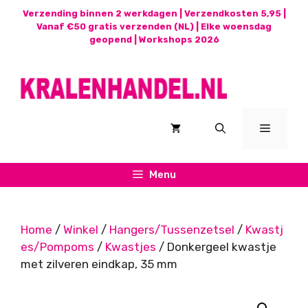
Ga
Verzending binnen 2 werkdagen | Verzendkosten 5,95 |
naar
Vanaf €50 gratis verzenden (NL) | Elke woensdag
geopend |
Workshops 2026
de
inhoud
Menu
Menu
Home
/
Winkel
/
Hangers/Tussenzetsel
/
Kwastj
es/Pompoms
/
Kwastjes
/ Donkergeel kwastje
met zilveren eindkap, 35 mm