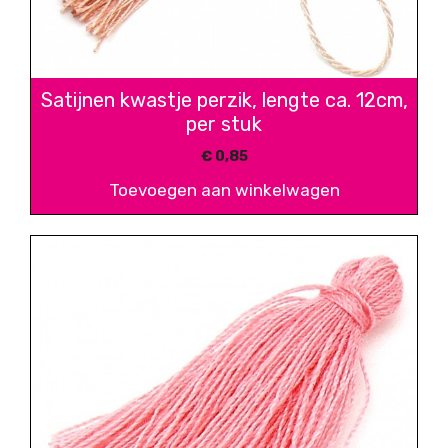
Satijnen kwastje perzik, lengte ca. 12cm,
per stuk
€
0,85
Toevoegen aan winkelwagen