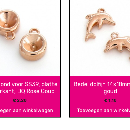
rond voor SS39, platte
Bedel dolfijn 14x18m
rkant, DQ Rose Goud
goud
€
2,20
€
1,10
egen aan winkelwagen
Toevoegen aan winke