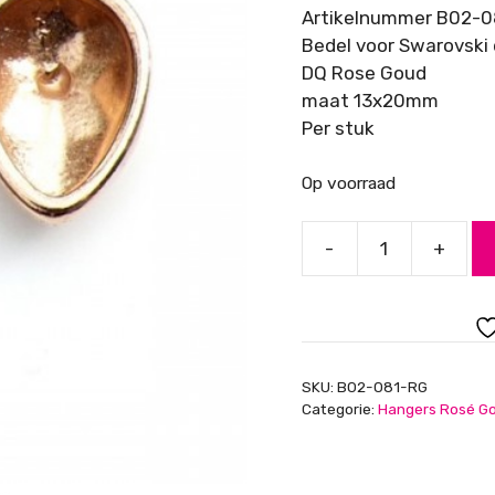
Artikelnummer B02-
Bedel voor Swarovski
DQ Rose Goud
maat 13x20mm
Per stuk
Op voorraad
-
+
DQ
Bedel
voor
Swarovski
druppel
SKU:
B02-081-RG
4320,
Categorie:
Hangers Rosé G
Rosé
Goud
aantal