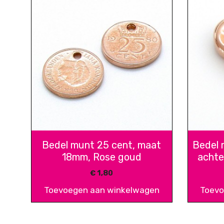
Bedel munt 25 cent, maat
Bedel 
18mm, Rose goud
achte
€
1,80
Toevoegen aan winkelwagen
Toevo