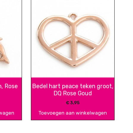
m, Rose
Bedel hart peace teken groot,
DQ Rose Goud
€
3,95
lwagen
Toevoegen aan winkelwagen