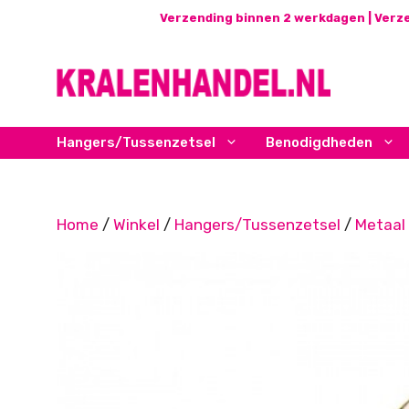
Ga
Verzending binnen 2 werkdagen | Verze
naar
de
inhoud
Hangers/Tussenzetsel
Benodigdheden
Home
/
Winkel
/
Hangers/Tussenzetsel
/
Metaal