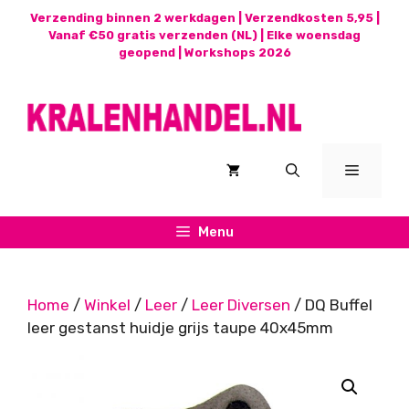
Ga
Verzending binnen 2 werkdagen | Verzendkosten 5,95 |
naar
Vanaf €50 gratis verzenden (NL) | Elke woensdag
geopend |
Workshops 2026
de
inhoud
Menu
Menu
Home
/
Winkel
/
Leer
/
Leer Diversen
/ DQ Buffel
leer gestanst huidje grijs taupe 40x45mm