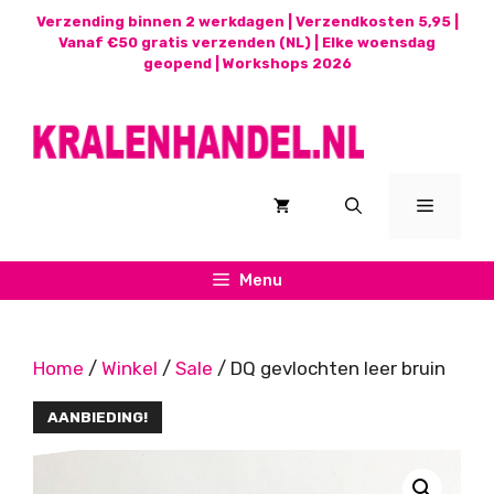
Ga
Verzending binnen 2 werkdagen | Verzendkosten 5,95 |
naar
Vanaf €50 gratis verzenden (NL) | Elke woensdag
geopend |
Workshops 2026
de
inhoud
Menu
Menu
Home
/
Winkel
/
Sale
/ DQ gevlochten leer bruin
AANBIEDING!