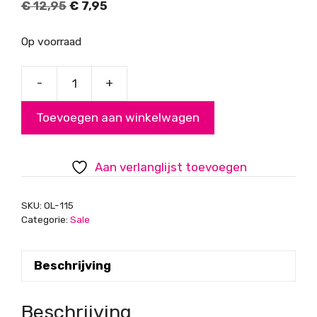
Oorspronkelijke
Huidige
€
12,95
€
7,95
prijs
prijs
was:
is:
Op voorraad
€ 12,95.
€ 7,95.
-
+
DQ
gevlochten
Toevoegen aan winkelwagen
leer
bruin
aantal
Aan verlanglijst toevoegen
SKU:
OL-115
Categorie:
Sale
Beschrijving
Beschrijving