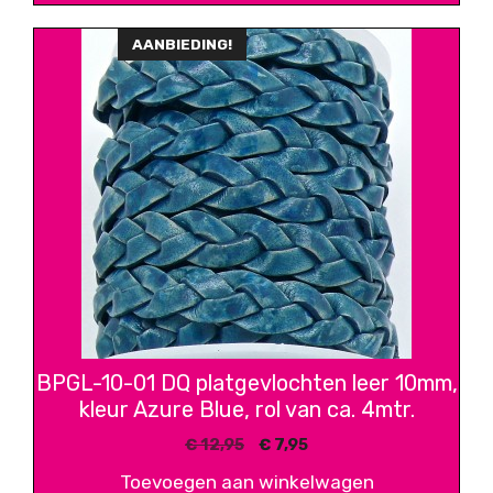
€ 13,95.
€ 9,95.
AANBIEDING!
BPGL-10-01 DQ platgevlochten leer 10mm,
kleur Azure Blue, rol van ca. 4mtr.
Oorspronkelijke
Huidige
€
12,95
€
7,95
prijs
prijs
Toevoegen aan winkelwagen
was:
is: