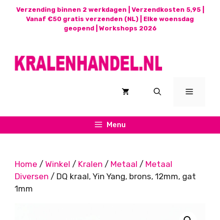
Ga
Verzending binnen 2 werkdagen | Verzendkosten 5,95 |
naar
Vanaf €50 gratis verzenden (NL) | Elke woensdag
geopend |
Workshops 2026
de
inhoud
Menu
Menu
Home
/
Winkel
/
Kralen
/
Metaal
/
Metaal
Diversen
/ DQ kraal, Yin Yang, brons, 12mm, gat
1mm