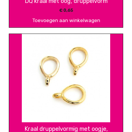
DQ kraal met oog, druppelvorm
€
0,65
Toevoegen aan winkelwagen
Kraal druppelvormig met oogje,