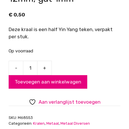
€
0,50
Deze kraal is een half Yin Yang teken, verpakt
per stuk.
Op voorraad
-
+
DQ
kraal,
Toevoegen aan winkelwagen
Yin
Yang,
brons,
Aan verlanglijst toevoegen
12mm,
gat
SKU:
M68553
1mm
Categorieën:
Kralen
,
Metaal
,
Metaal Diversen
aantal