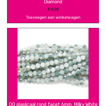
Diamond
€
2,25
Toevoegen aan winkelwagen
DQ glaskraal rond facet 6mm, Milky White