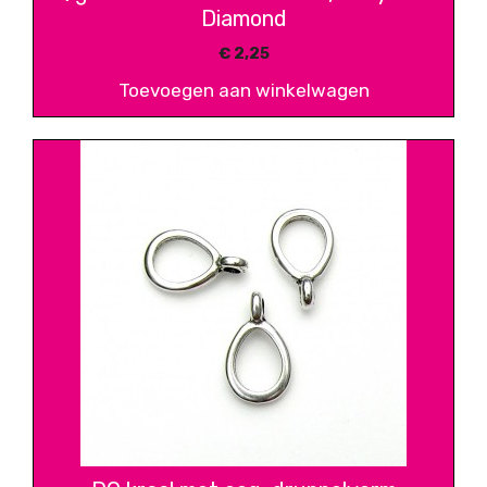
Diamond
€
2,25
Toevoegen aan winkelwagen