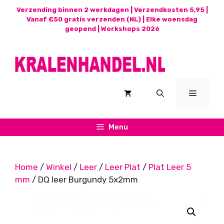
Ga
Verzending binnen 2 werkdagen | Verzendkosten 5,95 |
naar
Vanaf €50 gratis verzenden (NL) | Elke woensdag
geopend |
Workshops 2026
de
inhoud
Menu
Menu
Home
/
Winkel
/
Leer
/
Leer Plat
/
Plat Leer 5
mm
/ DQ leer Burgundy 5x2mm