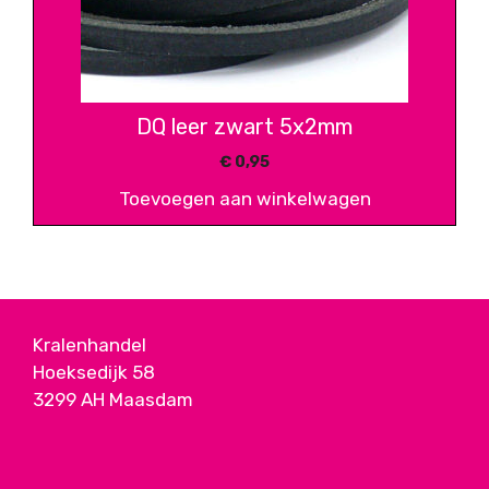
DQ leer zwart 5x2mm
€
0,95
Toevoegen aan winkelwagen
Kralenhandel
Hoeksedijk 58
3299 AH Maasdam