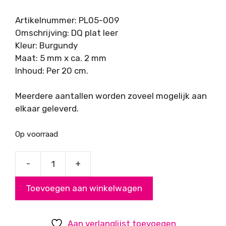
Artikelnummer: PL05-009
Omschrijving: DQ plat leer
Kleur: Burgundy
Maat: 5 mm x ca. 2 mm
Inhoud: Per 20 cm.
Meerdere aantallen worden zoveel mogelijk aan
elkaar geleverd.
Op voorraad
-
+
DQ
leer
Toevoegen aan winkelwagen
Burgundy
5x2mm
aantal
Aan verlanglijst toevoegen