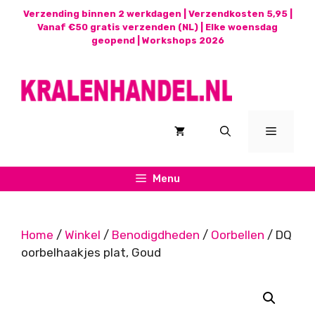
Ga
Verzending binnen 2 werkdagen | Verzendkosten 5,95 |
naar
Vanaf €50 gratis verzenden (NL) | Elke woensdag
geopend |
Workshops 2026
de
inhoud
Menu
Menu
Home
/
Winkel
/
Benodigdheden
/
Oorbellen
/ DQ
oorbelhaakjes plat, Goud