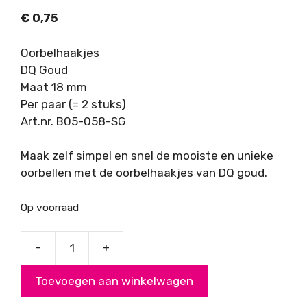
€
0,75
Oorbelhaakjes
DQ Goud
Maat 18 mm
Per paar (= 2 stuks)
Art.nr. B05-058-SG
Maak zelf simpel en snel de mooiste en unieke
oorbellen met de oorbelhaakjes van DQ goud.
Op voorraad
-
+
DQ
oorbelhaakjes
Toevoegen aan winkelwagen
plat,
Goud