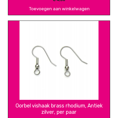
Toevoegen aan winkelwagen
Oorbel vishaak brass rhodium, Antiek
zilver, per paar