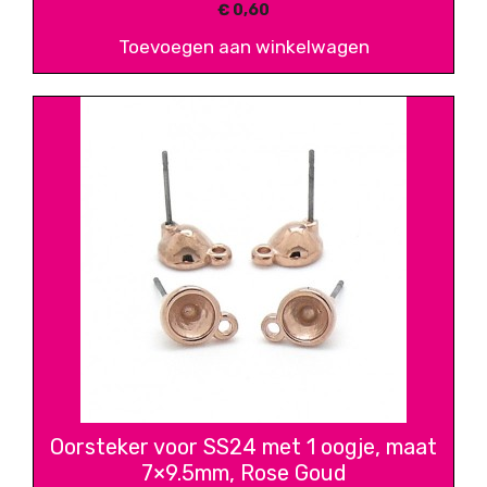
€
0,60
Toevoegen aan winkelwagen
Oorsteker voor SS24 met 1 oogje, maat
7×9.5mm, Rose Goud