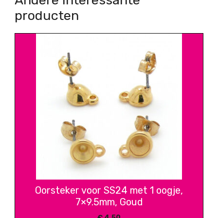
Andere interessante
producten
Oorsteker voor SS24 met 1 oogje,
7×9.5mm, Goud
€
4,50