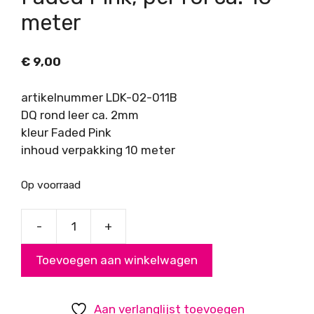
meter
€
9,00
artikelnummer LDK-02-011B
DQ rond leer ca. 2mm
kleur Faded Pink
inhoud verpakking 10 meter
Op voorraad
-
+
DQ
rond
Toevoegen aan winkelwagen
leer
ca.
2mm,
Aan verlanglijst toevoegen