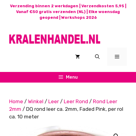
Ga
Verzending binnen 2 werkdagen | Verzendkosten 5,95 |
naar
Vanaf €50 gratis verzenden (NL) | Elke woensdag
geopend |
Workshops 2026
de
inhoud
Menu
Menu
Home
/
Winkel
/
Leer
/
Leer Rond
/
Rond Leer
2mm
/ DQ rond leer ca. 2mm, Faded Pink, per rol
ca. 10 meter