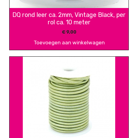
DQ rond leer ca. 2mm, Vintage Black, per
rol ca. 10 meter
€
9,00
Toevoegen aan winkelwagen