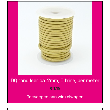
DQ rond leer ca. 2mm, Citrine, per meter
€
1,15
Toevoegen aan winkelwagen