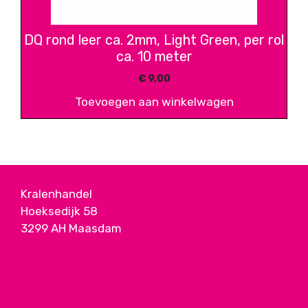
DQ rond leer ca. 2mm, Light Green, per rol
ca. 10 meter
€
9,00
Toevoegen aan winkelwagen
Kralenhandel
Hoeksedijk 58
3299 AH Maasdam