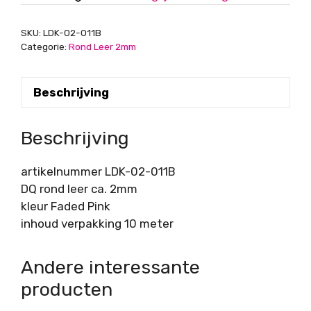
Faded
Pink,
SKU:
LDK-02-011B
per
Categorie:
Rond Leer 2mm
rol
ca.
Beschrijving
10
meter
aantal
Beschrijving
artikelnummer LDK-02-011B
DQ rond leer ca. 2mm
kleur Faded Pink
inhoud verpakking 10 meter
Andere interessante
producten