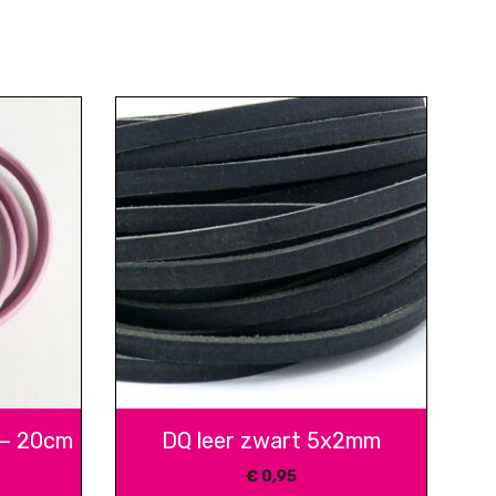
e – 20cm
DQ leer zwart 5x2mm
€
0,95