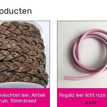
roducten
vlochten leer, Antiek
Regaliz leer licht roz
ruin, 10mm breed
€
2,99