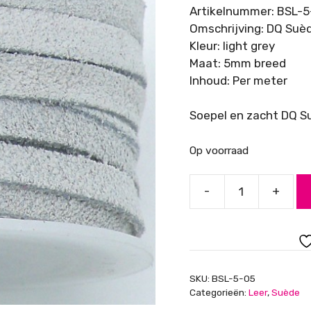
Artikelnummer: BSL-
Omschrijving: DQ Suè
Kleur: light grey
Maat: 5mm breed
Inhoud: Per meter
Soepel en zacht DQ S
Op voorraad
-
+
DQ
Suède
Light
Grey
5mm.
SKU:
BSL-5-05
breed
Categorieën:
Leer
,
Suède
aantal