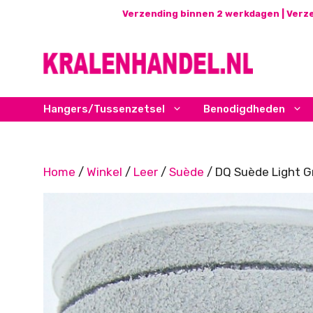
Ga
Verzending binnen 2 werkdagen | Verze
naar
de
inhoud
Hangers/Tussenzetsel
Benodigdheden
Home
/
Winkel
/
Leer
/
Suède
/ DQ Suède Light G