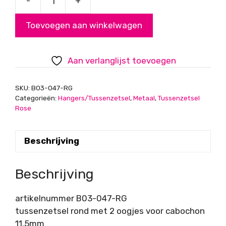
-
+
DQ
Tussenzetsel
Toevoegen aan winkelwagen
voor
cabochon
11.5mm,
Aan verlanglijst toevoegen
Roségoud
aantal
SKU:
B03-047-RG
Categorieën:
Hangers/Tussenzetsel
,
Metaal
,
Tussenzetsel
Rose
Beschrijving
Beschrijving
artikelnummer B03-047-RG
tussenzetsel rond met 2 oogjes voor cabochon
11.5mm