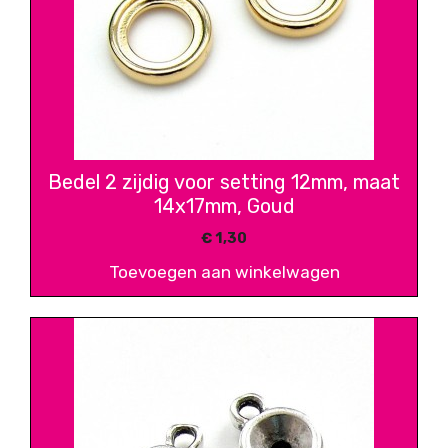
Bedel 2 zijdig voor setting 12mm, maat
14x17mm, Goud
€
1,30
Toevoegen aan winkelwagen