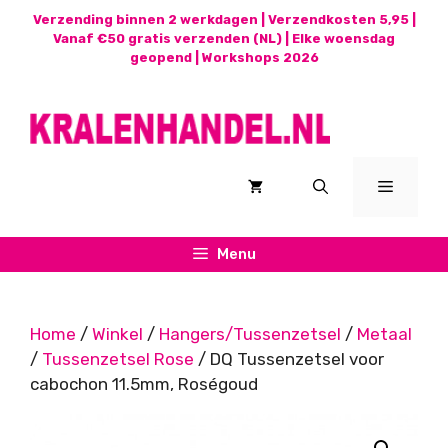
Ga
Verzending binnen 2 werkdagen | Verzendkosten 5,95 |
naar
Vanaf €50 gratis verzenden (NL) | Elke woensdag
geopend |
Workshops 2026
de
inhoud
Menu
Menu
Home
/
Winkel
/
Hangers/Tussenzetsel
/
Metaal
/
Tussenzetsel Rose
/ DQ Tussenzetsel voor
cabochon 11.5mm, Roségoud