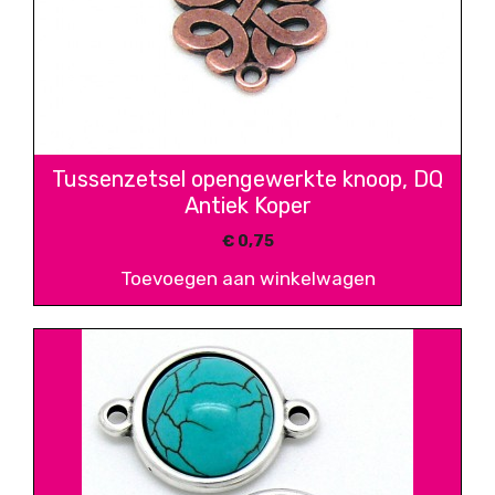
Tussenzetsel opengewerkte knoop, DQ
Antiek Koper
€
0,75
Toevoegen aan winkelwagen