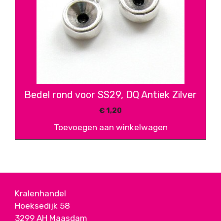
Bedel rond voor SS29, DQ Antiek Zilver
€
1,20
Toevoegen aan winkelwagen
Kralenhandel
Hoeksedijk 58
3299 AH Maasdam