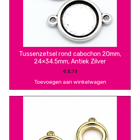
Tussenzetsel rond cabochon 20mm,
24×34.5mm, Antiek Zilver
€
2,75
Toevoegen aan winkelwagen