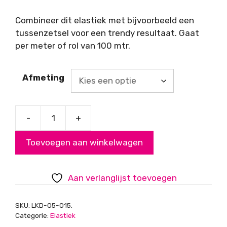
€ 0,30
tot
Combineer dit elastiek met bijvoorbeeld een
€ 12,50
tussenzetsel voor een trendy resultaat. Gaat
per meter of rol van 100 mtr.
Afmeting
-
+
Elastiek
Groen,
Toevoegen aan winkelwagen
0,8mm
dik
aantal
Aan verlanglijst toevoegen
SKU:
LKD-05-015.
Categorie:
Elastiek