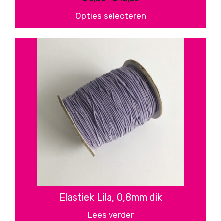
€ 0,30
Opties selecteren
tot
€ 12,50
Elastiek Lila, 0,8mm dik
Lees verder