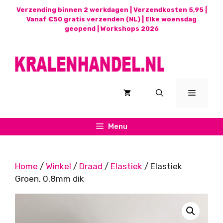
Ga
Verzending binnen 2 werkdagen | Verzendkosten 5,95 |
naar
Vanaf €50 gratis verzenden (NL) | Elke woensdag
geopend |
Workshops 2026
de
inhoud
Menu
Menu
Home
/
Winkel
/
Draad
/
Elastiek
/ Elastiek
Groen, 0,8mm dik