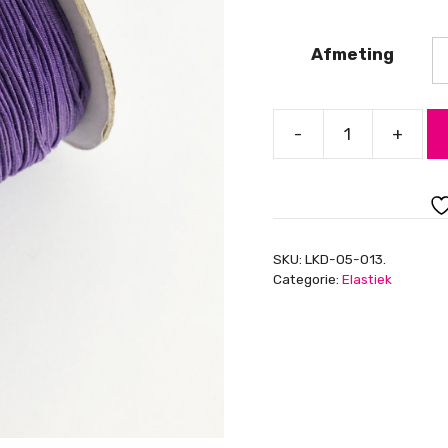
Afmeting
-
+
Elastiek
Paars,
0,8mm
dik
aantal
SKU:
LKD-05-013.
Categorie:
Elastiek