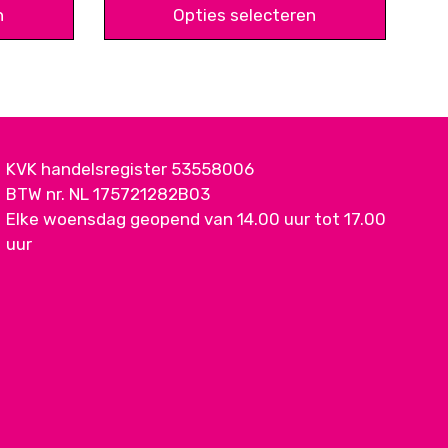
 0,30
€ 0,30
n
Opties selecteren
ot
tot
5,95
€ 12,50
KVK handelsregister 53558006
BTW nr. NL 175721282B03
Elke woensdag geopend van 14.00 uur tot 17.00
uur