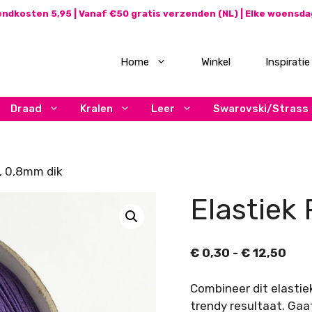
ndkosten 5,95 | Vanaf €50 gratis verzenden (NL) | Elke woensd
Home
Winkel
Inspiratie
Draad
Kralen
Leer
Swarovski/Strass
s, 0,8mm dik
Elastiek
Prij
€
0,30
-
€
12,50
€ 0,
tot
Combineer dit elastie
€ 12
trendy resultaat. Gaat