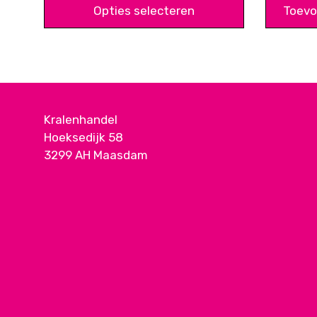
€ 0,30
Opties selecteren
Toevo
tot
€ 12,50
Kralenhandel
Hoeksedijk 58
3299 AH Maasdam