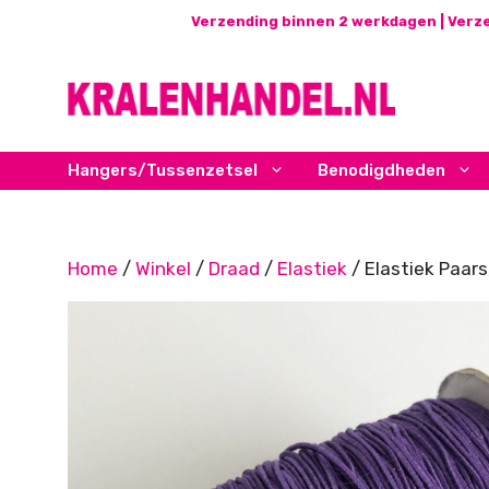
Ga
Verzending binnen 2 werkdagen | Verze
naar
de
inhoud
Hangers/Tussenzetsel
Benodigdheden
Home
/
Winkel
/
Draad
/
Elastiek
/ Elastiek Paar