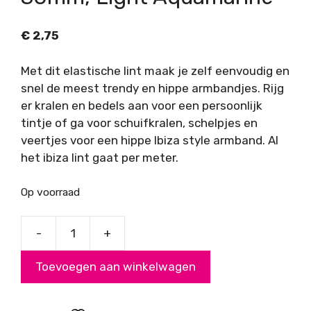
€
2,75
Met dit elastische lint maak je zelf eenvoudig en
snel de meest trendy en hippe armbandjes. Rijg
er kralen en bedels aan voor een persoonlijk
tintje of ga voor schuifkralen, schelpjes en
veertjes voor een hippe Ibiza style armband. Al
het ibiza lint gaat per meter.
Op voorraad
-
+
Elastisch
IBIZA
Toevoegen aan winkelwagen
lint,
breed
30mm,