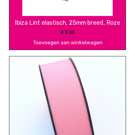
Ibiza Lint elastisch, 25mm breed, Roze
€
2,50
Toevoegen aan winkelwagen