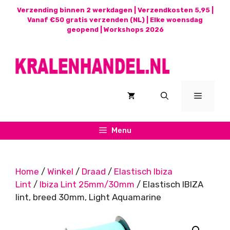
Ga
Verzending binnen 2 werkdagen | Verzendkosten 5,95 |
naar
Vanaf €50 gratis verzenden (NL) | Elke woensdag
geopend |
Workshops 2026
de
inhoud
Menu
Menu
Home
/
Winkel
/
Draad
/
Elastisch Ibiza
Lint
/
Ibiza Lint 25mm/30mm
/ Elastisch IBIZA
lint, breed 30mm, Light Aquamarine