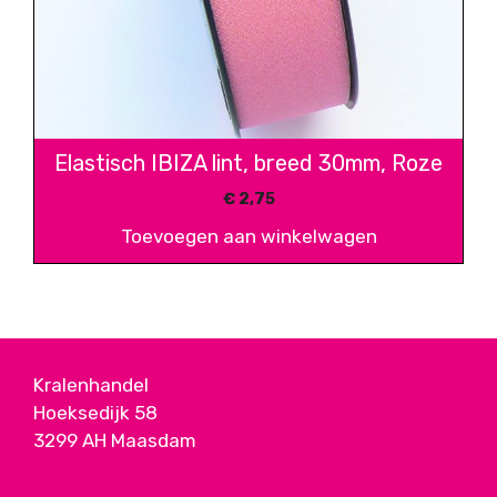
Elastisch IBIZA lint, breed 30mm, Roze
€
2,75
Toevoegen aan winkelwagen
Kralenhandel
Hoeksedijk 58
3299 AH Maasdam