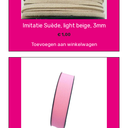
Imitatie Suède, light beige, 3mm
€
1,00
Toevoegen aan winkelwagen