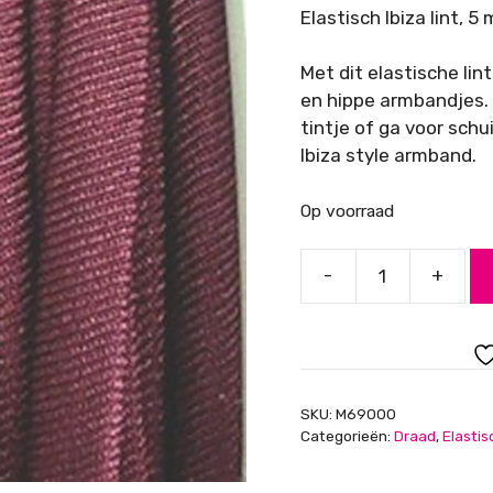
Elastisch Ibiza lint, 
Met dit elastische li
en hippe armbandjes. R
tintje of ga voor schu
Ibiza style armband.
Op voorraad
-
+
Elastisch
Ibizalint,
5mm,
Bordeaux
aantal
SKU:
M69000
Categorieën:
Draad
,
Elastis