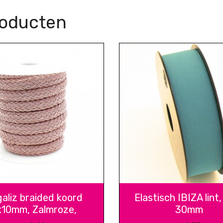
roducten
aliz braided koord
Elastisch IBIZA lint,
x10mm, Zalmroze,
30mm