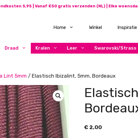
ndkosten 5,95 | Vanaf €50 gratis verzenden (NL) | Elke woensd
Home
Winkel
Inspiratie
Draad
Kralen
Leer
Swarovski/Strass
za Lint 5mm
/ Elastisch Ibizalint, 5mm, Bordeaux
Elastisch
Bordeau
€
2,00