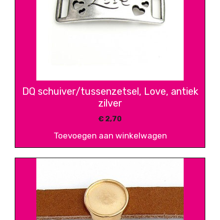
DQ schuiver/tussenzetsel, Love, antiek
zilver
€
2,70
Toevoegen aan winkelwagen