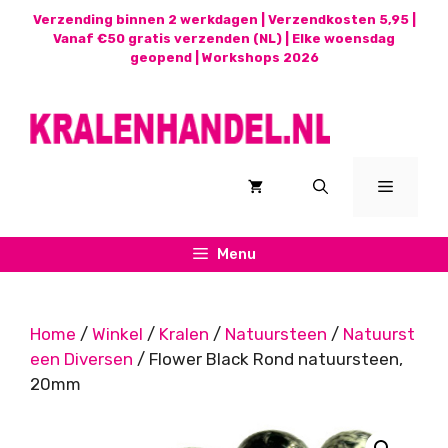
Ga
Verzending binnen 2 werkdagen | Verzendkosten 5,95 |
naar
Vanaf €50 gratis verzenden (NL) | Elke woensdag
geopend |
Workshops 2026
de
inhoud
Menu
Menu
Home
/
Winkel
/
Kralen
/
Natuursteen
/
Natuurst
een Diversen
/ Flower Black Rond natuursteen,
20mm