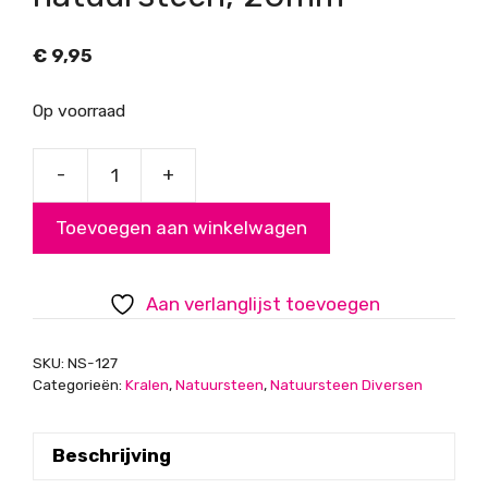
€
9,95
Op voorraad
-
+
Flower
Black
Toevoegen aan winkelwagen
Rond
natuursteen,
20mm
Aan verlanglijst toevoegen
aantal
SKU:
NS-127
Categorieën:
Kralen
,
Natuursteen
,
Natuursteen Diversen
Beschrijving