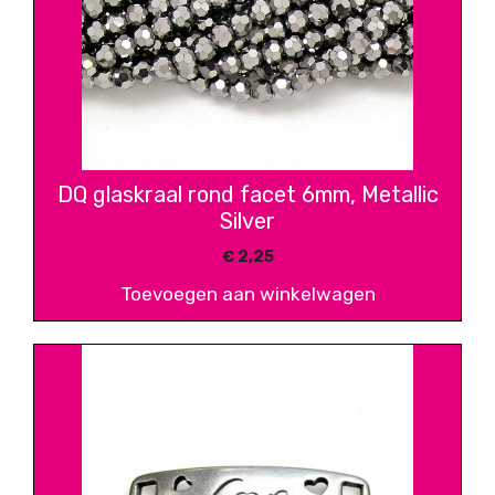
DQ glaskraal rond facet 6mm, Metallic
Silver
€
2,25
Toevoegen aan winkelwagen