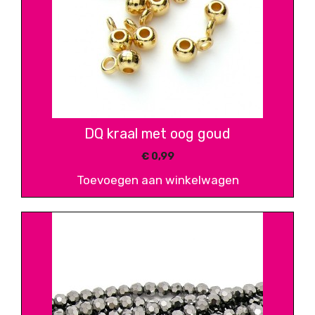
DQ kraal met oog goud
€
0,99
Toevoegen aan winkelwagen