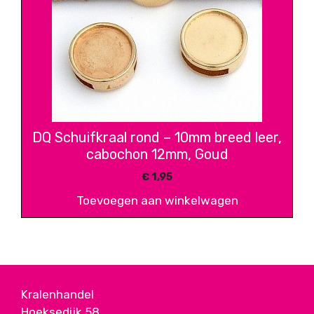
DQ Schuifkraal rond – 10mm breed leer,
cabochon 12mm, Goud
€
1,95
Toevoegen aan winkelwagen
Kralenhandel
Hoeksedijk 58