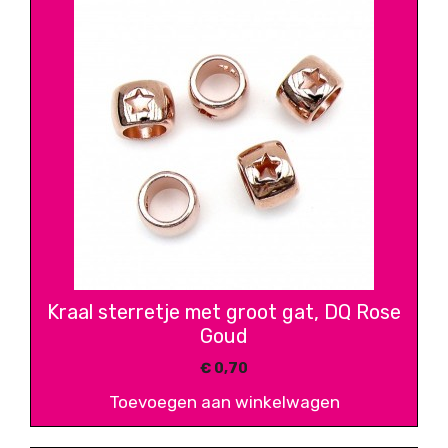
Kraal sterretje met groot gat, DQ Rose
Goud
€
0,70
Toevoegen aan winkelwagen