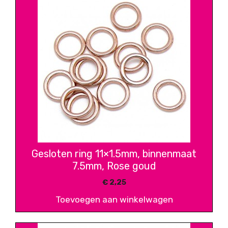
Gesloten ring 11×1.5mm, binnenmaat
7.5mm, Rose goud
€
2,25
Toevoegen aan winkelwagen