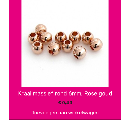
Kraal massief rond 6mm, Rose goud
€
0,40
Toevoegen aan winkelwagen