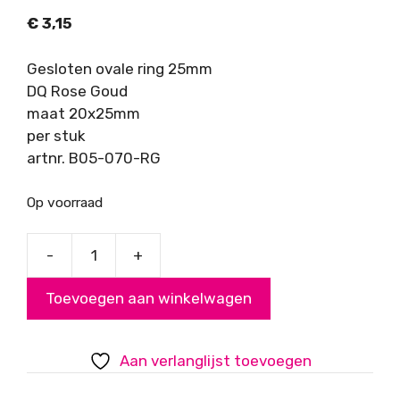
€
3,15
Gesloten ovale ring 25mm
DQ Rose Goud
maat 20x25mm
per stuk
artnr. B05-070-RG
Op voorraad
-
+
Gesloten
ovale
Toevoegen aan winkelwagen
ring
25mm,
DQ
Aan verlanglijst toevoegen
Rose
Goud