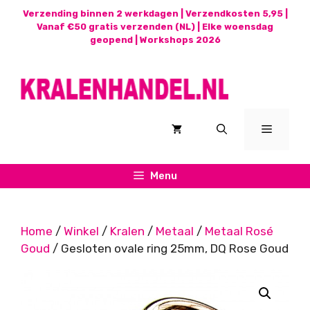
Ga
Verzending binnen 2 werkdagen | Verzendkosten 5,95 |
naar
Vanaf €50 gratis verzenden (NL) | Elke woensdag
geopend |
Workshops 2026
de
inhoud
Menu
Menu
Home
/
Winkel
/
Kralen
/
Metaal
/
Metaal Rosé
Goud
/ Gesloten ovale ring 25mm, DQ Rose Goud