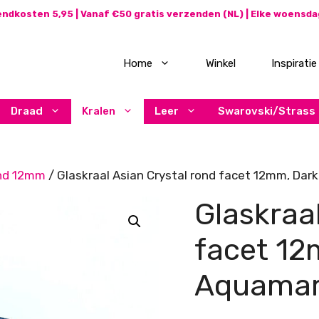
ndkosten 5,95 | Vanaf €50 gratis verzenden (NL) | Elke woensd
Home
Winkel
Inspiratie
Draad
Kralen
Leer
Swarovski/Strass
nd 12mm
/ Glaskraal Asian Crystal rond facet 12mm, Dar
Glaskraa
facet 12
Aquamar