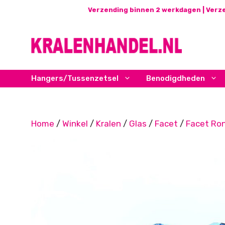
Ga
Verzending binnen 2 werkdagen | Verze
naar
de
inhoud
Hangers/Tussenzetsel
Benodigdheden
Home
/
Winkel
/
Kralen
/
Glas
/
Facet
/
Facet Ro