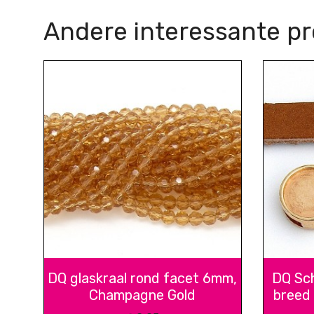
Andere interessante p
DQ glaskraal rond facet 6mm,
DQ Sch
Champagne Gold
breed