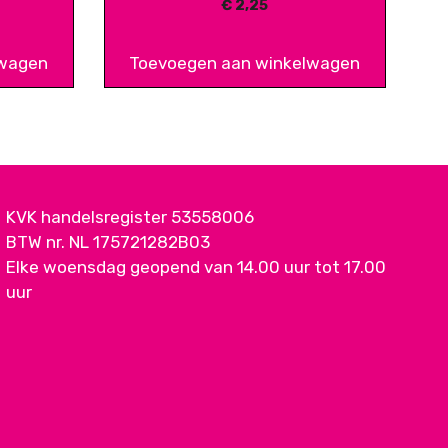
€
2,25
lwagen
Toevoegen aan winkelwagen
KVK handelsregister 53558006
BTW nr. NL 175721282B03
Elke woensdag geopend van 14.00 uur tot 17.00
uur