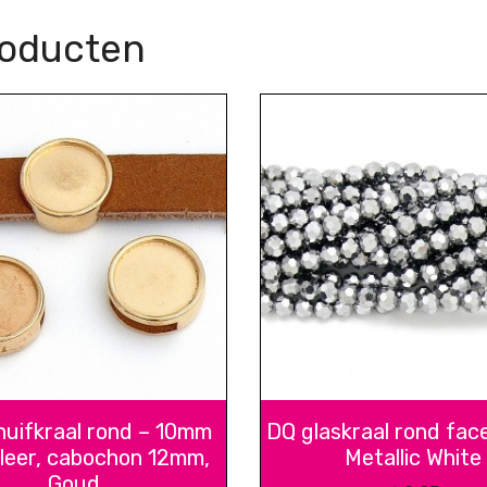
Aquamarijn
roducten
aantal
uifkraal rond – 10mm
DQ glaskraal rond fac
 leer, cabochon 12mm,
Metallic White
Goud