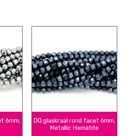
et 6mm,
DQ glaskraal rond facet 6mm,
Metallic Hematite