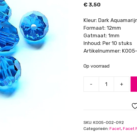
€
3,50
Kleur: Dark Aquamarij
Formaat: 12mm
Gatmaat: 1mm
Inhoud: Per 10 stuks
Artikelnummer: K005
Op voorraad
-
+
Glaskraal
Asian
Crystal
rond
facet
SKU:
K005-002-092
12mm,
Categorieën:
Facet
,
Facet 
Dark