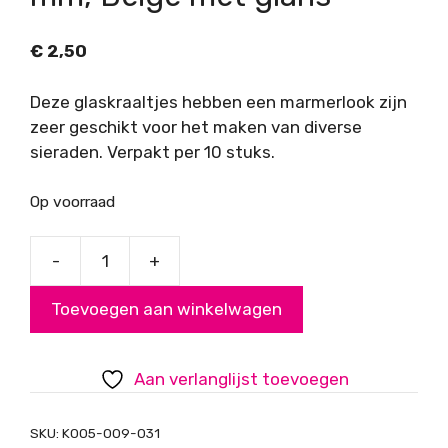
€
2,50
Deze glaskraaltjes hebben een marmerlook zijn
zeer geschikt voor het maken van diverse
sieraden. Verpakt per 10 stuks.
Op voorraad
-
+
Glaskraal
marmerlook
Toevoegen aan winkelwagen
12
mm,
Beige
Aan verlanglijst toevoegen
met
glans
SKU:
K005-009-031
aantal