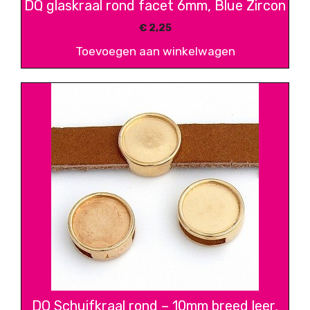
DQ glaskraal rond facet 6mm, Blue Zircon
€
2,25
Toevoegen aan winkelwagen
DQ Schuifkraal rond – 10mm breed leer,