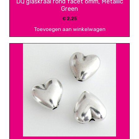
DQ glaskraal rond facet 6mm, Metallic
Green
€
2,25
Toevoegen aan winkelwagen