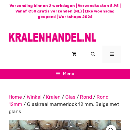
Ga
Verzending binnen 2 werkdagen | Verzendkosten 5,95 |
naar
Vanaf €50 gratis verzenden (NL) | Elke woensdag
geopend |
Workshops 2026
de
inhoud
Menu
Menu
Home
/
Winkel
/
Kralen
/
Glas
/
Rond
/
Rond
12mm
/ Glaskraal marmerlook 12 mm, Beige met
glans