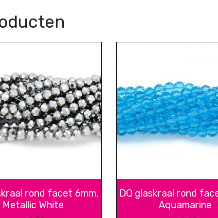
roducten
skraal rond facet 6mm,
DQ glaskraal rond fac
Metallic White
Aquamarine