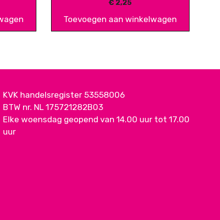
€
2,25
lwagen
Toevoegen aan winkelwagen
KVK handelsregister 53558006
BTW nr. NL 175721282B03
Elke woensdag geopend van 14.00 uur tot 17.00
uur