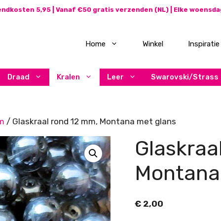
ndkosten 5,95 | Vanaf €50 gratis verzenden (NL) | Elke woensd
Home
Winkel
Inspiratie
Draad
Kralen
Leer
Swarovski/Strass
m
/ Glaskraal rond 12 mm, Montana met glans
Glaskraa
Montana
€
2,00