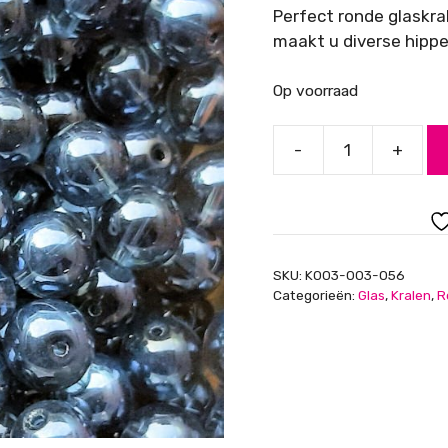
Perfect ronde glaskra
maakt u diverse hippe,
Op voorraad
-
+
Glaskraal
rond
12
mm,
Montana
SKU:
K003-003-056
met
Categorieën:
Glas
,
Kralen
,
R
glans
aantal