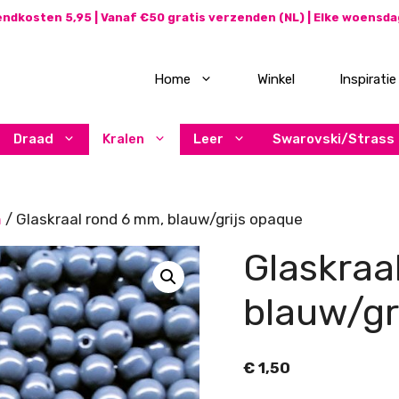
ndkosten 5,95 | Vanaf €50 gratis verzenden (NL) | Elke woensd
Home
Winkel
Inspiratie
Draad
Kralen
Leer
Swarovski/Strass
m
/ Glaskraal rond 6 mm, blauw/grijs opaque
Glaskraa
blauw/gr
€
1,50