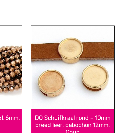
et 6mm,
DQ Schuifkraal rond – 10mm
r
breed leer, cabochon 12mm,
Goud