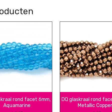
roducten
skraal rond facet 6mm,
DQ glaskraal rond fac
Aquamarine
Metallic Coppe