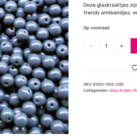
Deze glaskraaltjes zi
trendy armbandjes, ve
Op voorraad
-
+
Glaskraal
rond
6
mm,
blauw/grijs
SKU:
K003-002-035
opaque
Categorieën:
Glas
,
Kralen
,
R
aantal