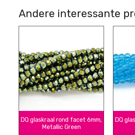
Andere interessante p
DQ glaskraal rond facet 6mm,
DQ gla
Metallic Green