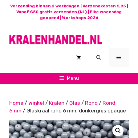
Ga
Verzending binnen 2 werkdagen | Verzendkosten 5,95 |
naar
Vanaf €50 gratis verzenden (NL) | Elke woensdag
geopend |
Workshops 2026
de
inhoud
Menu
Menu
Home
/
Winkel
/
Kralen
/
Glas
/
Rond
/
Rond
6mm
/ Glaskraal rond 6 mm, donkergrijs opaque