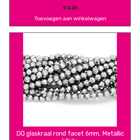
€
2,25
Toevoegen aan winkelwagen
DQ glaskraal rond facet 6mm, Metallic