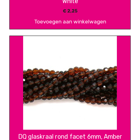
White
€
2,25
Toevoegen aan winkelwagen
DQ glaskraal rond facet 6mm, Amber