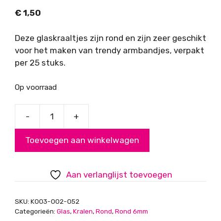
€
1,50
Deze glaskraaltjes zijn rond en zijn zeer geschikt
voor het maken van trendy armbandjes, verpakt
per 25 stuks.
Op voorraad
-
+
Glaskraal
rond
Toevoegen aan winkelwagen
6
mm,
donkergrijs
Aan verlanglijst toevoegen
opaque
aantal
SKU:
K003-002-052
Categorieën:
Glas
,
Kralen
,
Rond
,
Rond 6mm