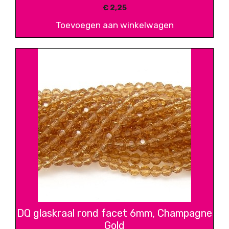
€
2,25
Toevoegen aan winkelwagen
DQ glaskraal rond facet 6mm, Champagne
Gold