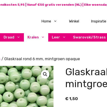
ndkosten 5,95 | Vanaf €50 gratis verzenden (NL) | Elke woensd
Home
Winkel
Inspiratie
Draad
Kralen
Leer
Swarovski/Strass
m
/ Glaskraal rond 6 mm, mintgroen opaque
Glaskraa
mintgro
€
1,50