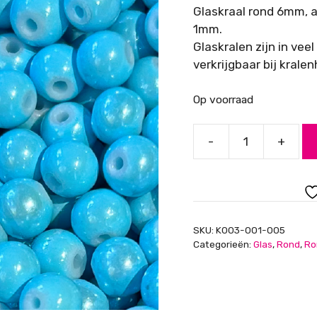
Glaskraal rond 6mm, 
1mm.
Glaskralen zijn in vee
verkrijgbaar bij kralen
Op voorraad
-
+
Glaskraal
rond
6mm
aqua
blauw
SKU:
K003-001-005
met
Categorieën:
Glas
,
Rond
,
Ro
coating
aantal