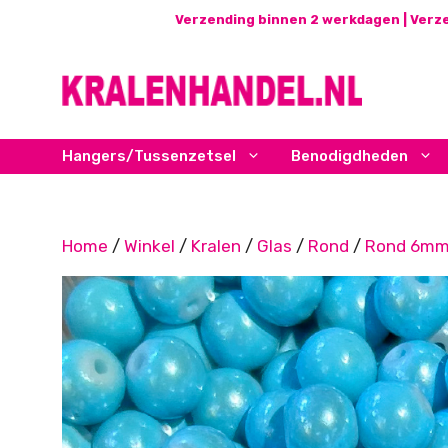
Ga
Verzending binnen 2 werkdagen | Verze
naar
de
inhoud
Hangers/Tussenzetsel
Benodigdheden
Home
/
Winkel
/
Kralen
/
Glas
/
Rond
/
Rond 6m