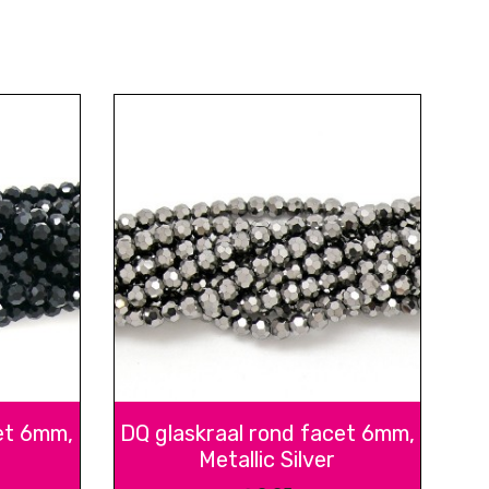
et 6mm,
DQ glaskraal rond facet 6mm,
Metallic Silver