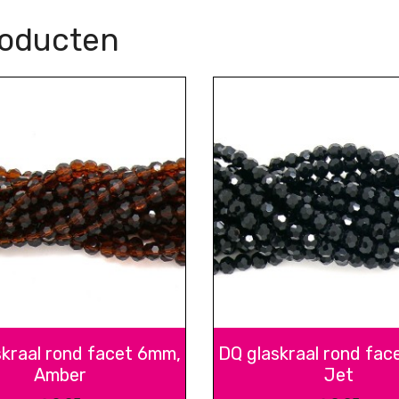
roducten
skraal rond facet 6mm,
DQ glaskraal rond fac
Amber
Jet