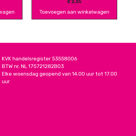
€
2,25
lwagen
Toevoegen aan winkelwagen
KVK handelsregister 53558006
BTW nr. NL 175721282B03
Elke woensdag geopend van 14.00 uur tot 17.00
uur