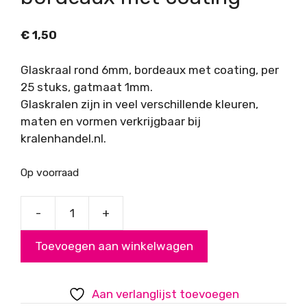
€
1,50
Glaskraal rond 6mm, bordeaux met coating, per
25 stuks, gatmaat 1mm.
Glaskralen zijn in veel verschillende kleuren,
maten en vormen verkrijgbaar bij
kralenhandel.nl.
Op voorraad
-
+
Glaskraal
rond
Toevoegen aan winkelwagen
6mm
bordeaux
met
Aan verlanglijst toevoegen
coating