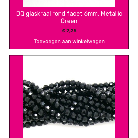
DQ glaskraal rond facet 6mm, Metallic
Green
€
2,25
Toevoegen aan winkelwagen