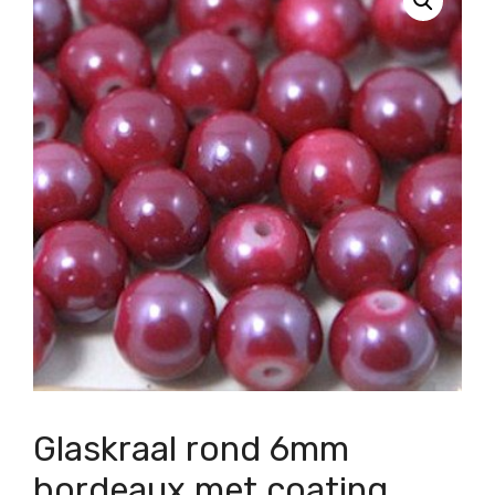
Glaskraal rond 6mm
bordeaux met coating