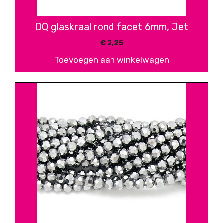
DQ glaskraal rond facet 6mm, Jet
€
2,25
Toevoegen aan winkelwagen