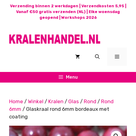
Ga
Verzending binnen 2 werkdagen | Verzendkosten 5,95 |
naar
Vanaf €50 gratis verzenden (NL) | Elke woensdag
geopend |
Workshops 2026
de
inhoud
Menu
Menu
Home
/
Winkel
/
Kralen
/
Glas
/
Rond
/
Rond
6mm
/ Glaskraal rond 6mm bordeaux met
coating