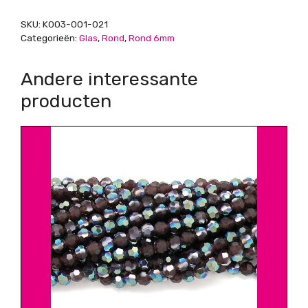
aantal
SKU:
K003-001-021
Categorieën:
Glas
,
Rond
,
Rond 6mm
Andere interessante
producten