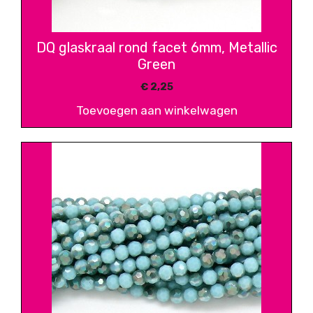
DQ glaskraal rond facet 6mm, Metallic
Green
€
2,25
Toevoegen aan winkelwagen