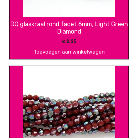
DQ glaskraal rond facet 6mm, Light Green
Diamond
€
2,25
Toevoegen aan winkelwagen