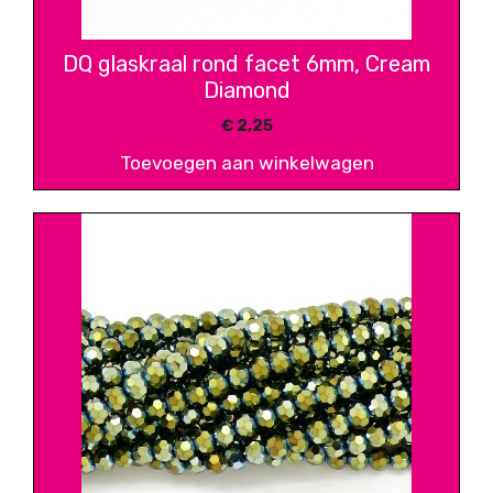
DQ glaskraal rond facet 6mm, Cream
Diamond
€
2,25
Toevoegen aan winkelwagen