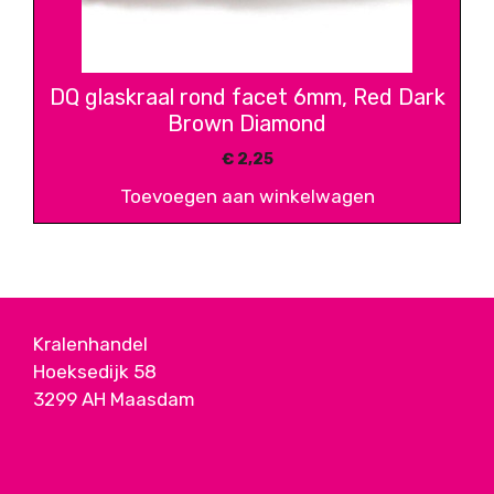
DQ glaskraal rond facet 6mm, Red Dark
Brown Diamond
€
2,25
Toevoegen aan winkelwagen
Kralenhandel
Hoeksedijk 58
3299 AH Maasdam