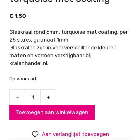
€
1,50
Glaskraal rond 6mm, turquoise met coating, per
25 stuks, gatmaat 1mm.
Glaskralen zijn in veel verschillende kleuren,
maten en vormen verkrijgbaar bij
kralenhandel.nl.
Op voorraad
-
+
Glaskraal
rond
Toevoegen aan winkelwagen
6mm
turquoise
met
Aan verlanglijst toevoegen
coating