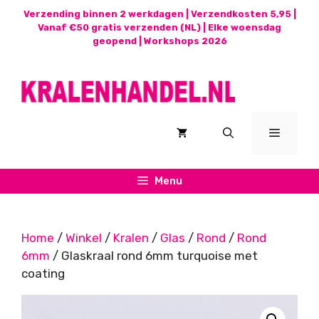
Ga
Verzending binnen 2 werkdagen | Verzendkosten 5,95 |
naar
Vanaf €50 gratis verzenden (NL) | Elke woensdag
geopend |
Workshops 2026
de
inhoud
Menu
Menu
Home
/
Winkel
/
Kralen
/
Glas
/
Rond
/
Rond
6mm
/ Glaskraal rond 6mm turquoise met
coating