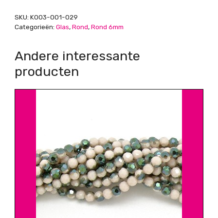
aantal
SKU:
K003-001-029
Categorieën:
Glas
,
Rond
,
Rond 6mm
Andere interessante
producten