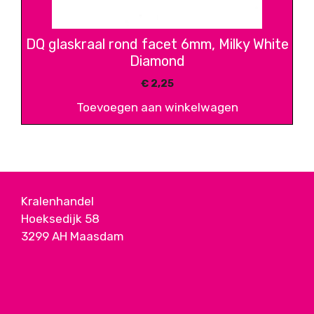
DQ glaskraal rond facet 6mm, Milky White
Diamond
€
2,25
Toevoegen aan winkelwagen
Kralenhandel
Hoeksedijk 58
3299 AH Maasdam