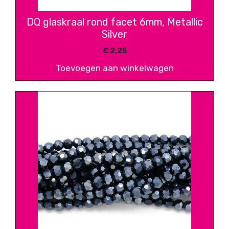
DQ glaskraal rond facet 6mm, Metallic
Silver
€
2,25
Toevoegen aan winkelwagen