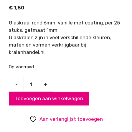
€
1,50
Glaskraal rond 6mm, vanille met coating, per 25
stuks, gatmaat 1mm.
Glaskralen zijn in veel verschillende kleuren,
maten en vormen verkrijgbaar bij
kralenhandel.nl.
Op voorraad
-
+
Glaskraal
rond
Toevoegen aan winkelwagen
6mm
vanille
met
Aan verlanglijst toevoegen
coating
aantal