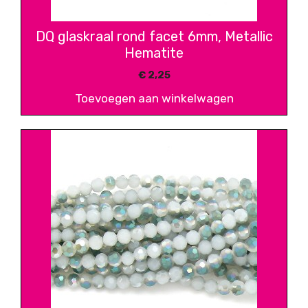
DQ glaskraal rond facet 6mm, Metallic
Hematite
€
2,25
Toevoegen aan winkelwagen