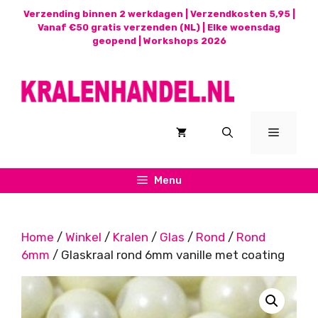
Ga
Verzending binnen 2 werkdagen | Verzendkosten 5,95 |
naar
Vanaf €50 gratis verzenden (NL) | Elke woensdag
geopend |
Workshops 2026
de
inhoud
Menu
Menu
Home
/
Winkel
/
Kralen
/
Glas
/
Rond
/
Rond
6mm
/ Glaskraal rond 6mm vanille met coating