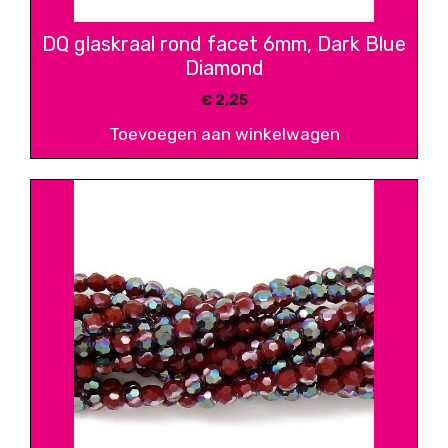
DQ glaskraal rond facet 6mm, Dark Blue
Diamond
€
2,25
Toevoegen aan winkelwagen