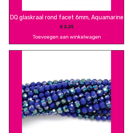
DQ glaskraal rond facet 6mm, Aquamarine
€
2,25
Toevoegen aan winkelwagen