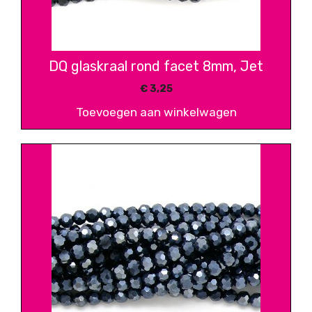
DQ glaskraal rond facet 8mm, Jet
€
3,25
Toevoegen aan winkelwagen