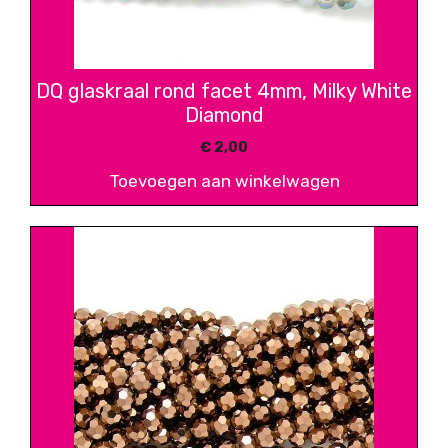
DQ glaskraal rond facet 4mm, Milky White
Diamond
€
2,00
Toevoegen aan winkelwagen