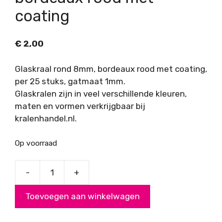
coating
€
2,00
Glaskraal rond 8mm, bordeaux rood met coating,
per 25 stuks, gatmaat 1mm.
Glaskralen zijn in veel verschillende kleuren,
maten en vormen verkrijgbaar bij
kralenhandel.nl.
Op voorraad
-
+
Glaskraal
rond
Toevoegen aan winkelwagen
8mm
bordeaux