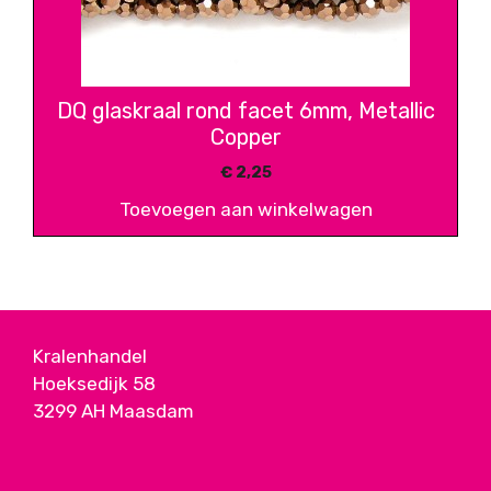
DQ glaskraal rond facet 6mm, Metallic
Copper
€
2,25
Toevoegen aan winkelwagen
Kralenhandel
Hoeksedijk 58
3299 AH Maasdam