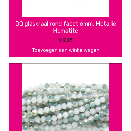
DQ glaskraal rond facet 6mm, Metallic
Hematite
€
2,25
Toevoegen aan winkelwagen