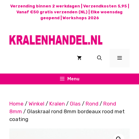
Ga
Verzending binnen 2 werkdagen | Verzendkosten 5,95 |
naar
Vanaf €50 gratis verzenden (NL) | Elke woensdag
geopend |
Workshops 2026
de
inhoud
Menu
Menu
Home
/
Winkel
/
Kralen
/
Glas
/
Rond
/
Rond
8mm
/ Glaskraal rond 8mm bordeaux rood met
coating