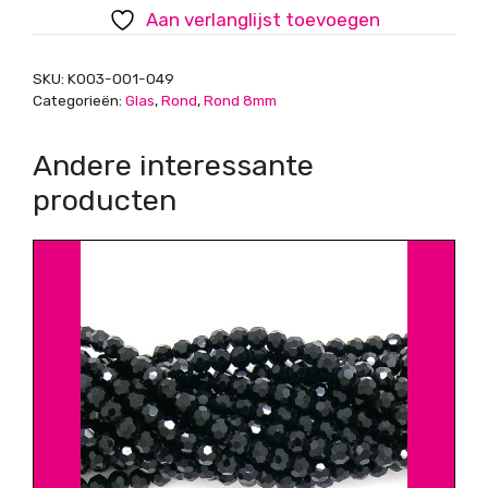
rood
Aan verlanglijst toevoegen
met
coating
SKU:
K003-001-049
aantal
Categorieën:
Glas
,
Rond
,
Rond 8mm
Andere interessante
producten