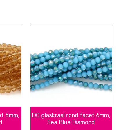
et 6mm,
DQ glaskraal rond facet 6mm,
d
Sea Blue Diamond