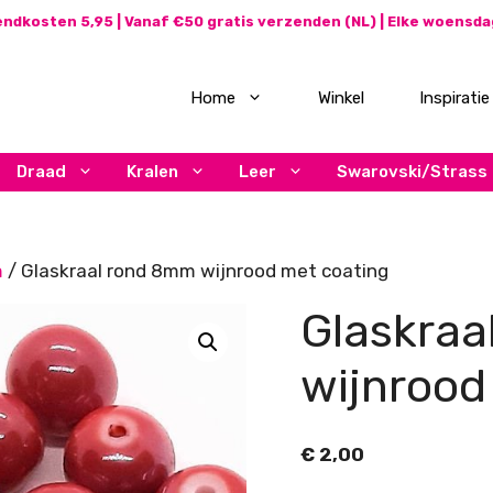
ndkosten 5,95 | Vanaf €50 gratis verzenden (NL) | Elke woensd
Home
Winkel
Inspiratie
Draad
Kralen
Leer
Swarovski/Strass
m
/ Glaskraal rond 8mm wijnrood met coating
Glaskraa
wijnrood
€
2,00