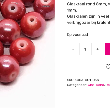
Glaskraal rond 8mm, w
1mm.
Glaskralen zijn in vee
verkrijgbaar bij kralen
Op voorraad
-
+
Glaskraal
rond
8mm
wijnrood
met
SKU:
K003-001-058
coating
Categorieën:
Glas
,
Rond
,
Ro
aantal