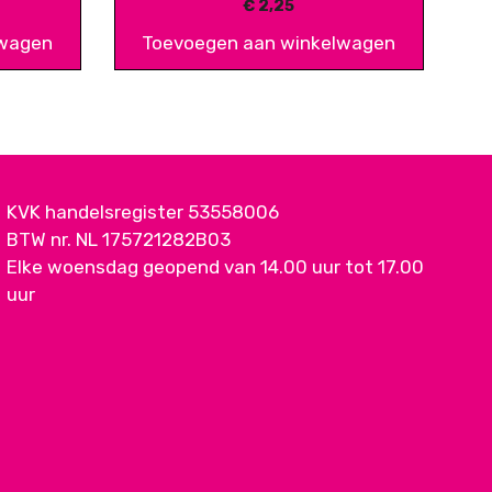
€
2,25
lwagen
Toevoegen aan winkelwagen
KVK handelsregister 53558006
BTW nr. NL 175721282B03
Elke woensdag geopend van 14.00 uur tot 17.00
uur