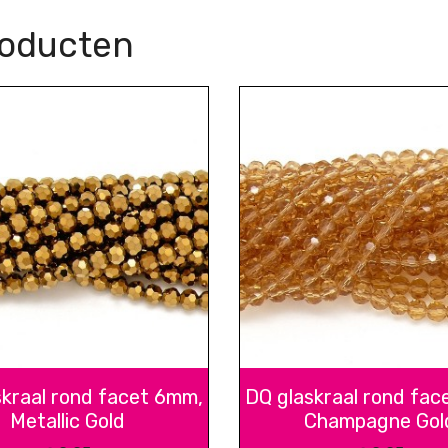
roducten
skraal rond facet 6mm,
DQ glaskraal rond fac
Metallic Gold
Champagne Gol