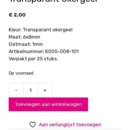
€
2,00
Kleur: Transparant okergeel
Maat: 6x8mm
Gatmaat: 1mm
Artikelnummer: K005-008-101
Verpakt per 25 stuks.
Op voorraad
-
+
Glaskraal
rondelle
Toevoegen aan winkelwagen
6x8mm,
Transparant
okergeel
Aan verlanglijst toevoegen
aantal