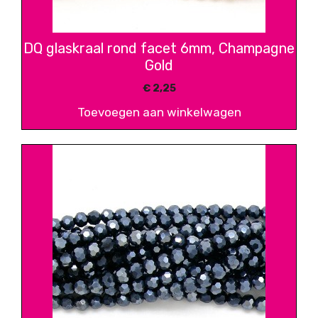
DQ glaskraal rond facet 6mm, Champagne
Gold
€
2,25
Toevoegen aan winkelwagen