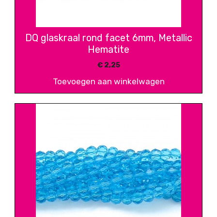
DQ glaskraal rond facet 6mm, Metallic
Hematite
€
2,25
Toevoegen aan winkelwagen