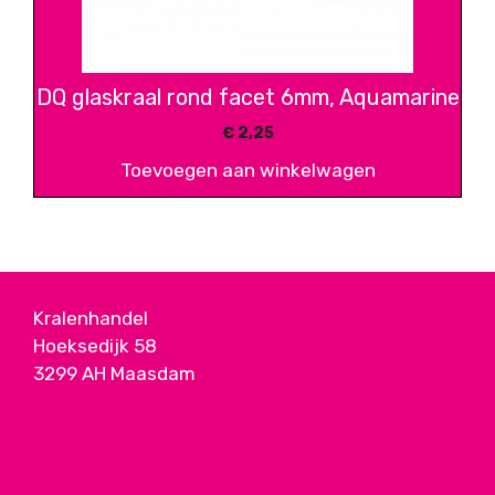
DQ glaskraal rond facet 6mm, Aquamarine
€
2,25
Toevoegen aan winkelwagen
Kralenhandel
Hoeksedijk 58
3299 AH Maasdam