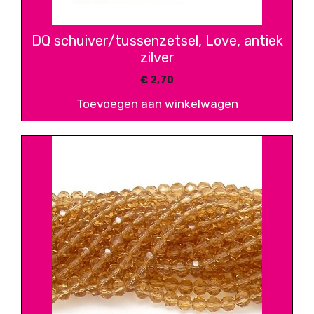
DQ schuiver/tussenzetsel, Love, antiek
zilver
€
2,70
Toevoegen aan winkelwagen