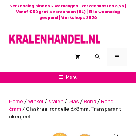
Ga
Verzending binnen 2 werkdagen | Verzendkosten 5,95 |
naar
Vanaf €50 gratis verzenden (NL) | Elke woensdag
geopend |
Workshops 2026
de
inhoud
Menu
Menu
Home
/
Winkel
/
Kralen
/
Glas
/
Rond
/
Rond
6mm
/ Glaskraal rondelle 6x8mm, Transparant
okergeel